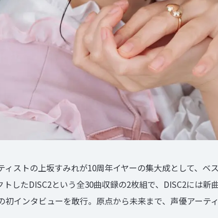
ーティストの上坂すみれが10周年イヤーの集大成として、ベ
クトしたDISC2という全30曲収録の2枚組で、DISC2には
への初インタビューを敢行。原点から未来まで、声優アーテ