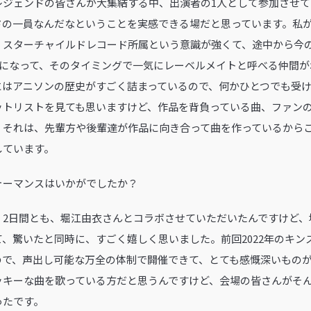
レジェンドの皆さんが大集結する中、出演者の1人として参加させて
ドの一員なんだなということを実感できる場だと思っています。私
スターチャイルドレコード所属という意識が強くて、途中から今のKI
ーベルになって、そのタイミングで一気にレーベルメイトと呼べる仲間
にはアニソンの歴史がすごく詰まっているので、何かひとつでも受
ットリストを見ても思いますけど、作品を背負っている曲、ファン
。それは、先輩方や後輩達が作品に向き合って曲を作っているから
しています。
フォーマンスはいかがでしたか？
、2日間とも、堀江由衣さんとコラボさせていただいたんですけど、
、驚いたと同時に、すごく嬉しく思いました。前回2022年のキン
ので、声出し可能な万全の体制で開催できて、とても感慨深いもの
ッキーな曲を歌っている方だと思うんですけど、会場の皆さんがそ
ったです。