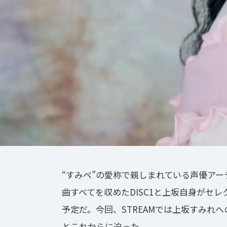
“すみぺ”の愛称で親しまれている声優ア
曲すべてを収めたDISC1と上坂自身がセレ
予定だ。今回、STREAMでは上坂すみれ
とこれからに迫った。