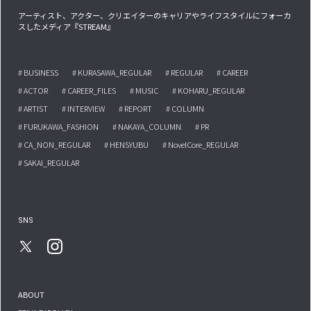
アーティスト、アクター、クリエイターのキャリアやライフスタイルにフォーカ
スしたメディア『STREAM』
# BUSINESS
# KURASAWA_REGULAR
# REGULAR
# CAREER
# ACTOR
# CAREER_FILES
# MUSIC
# KOHARU_REGULAR
# ARTIST
# INTERVIEW
# REPORT
# COLUMN
# FURUKAWA_FASHION
# NAKAYA_COLUMN
# PR
# CA_NON_REGULAR
# HENSYUBU
# NovelCore_REGULAR
# SAKAI_REGULAR
SNS
ABOUT