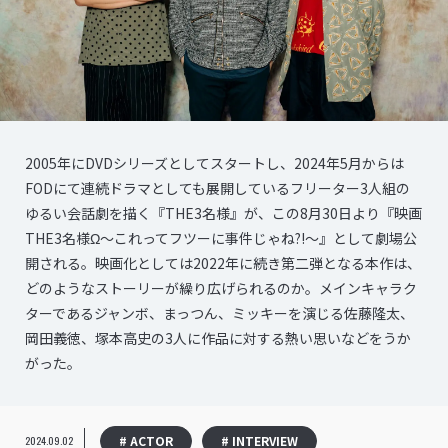
2005年にDVDシリーズとしてスタートし、2024年5月からは
FODにて連続ドラマとしても展開しているフリーター3人組の
ゆるい会話劇を描く『THE3名様』が、この8月30日より『映画
THE3名様Ω～これってフツーに事件じゃね?!～』として劇場公
開される。映画化としては2022年に続き第二弾となる本作は、
どのようなストーリーが繰り広げられるのか。メインキャラク
ターであるジャンボ、まっつん、ミッキーを演じる佐藤隆太、
岡田義徳、塚本高史の3人に作品に対する熱い思いなどをうか
がった。
# ACTOR
# INTERVIEW
2024.09.02