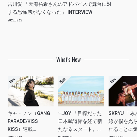
吉川愛 「天海祐希さんのアドバイスで舞台に対
する恐怖感がなくなった」 INTERVIEW
2023.09.29
What's New
キャ・ノン（GANG
≒JOY 「目標だった
SKRYU 「
PARADE/KiSS
日本武道館を経て新
線が僕を光
KiSS）連載
たなるスタート。
れることに