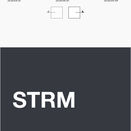
vol.113「読者からの
≒JOYにしかない魅
た」 INTERV
2026.08.07
2026.08.07
2026.08.06
質問”のんちゃんはラ
力を磨いていきた
イブ中に遊び人から
い。」INTERVIEW
愛を感じる時はどん
な時ですか？”への回
答です」アイドルリ
アル備忘録