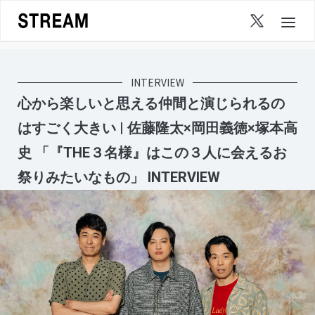
Skip
to
content
INTERVIEW
心から楽しいと思える仲間と演じられるの
はすごく大きい | 佐藤隆太×岡田義徳×塚本高
史 「『THE３名様』はこの３人に会えるお
祭りみたいなもの」 INTERVIEW