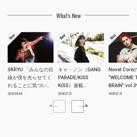
What's New
SKRYU 「みんなの目
キャ・ノン（GANG
Novel Core
線が僕を光らせてく
PARADE/KiSS
“WELCOME 
れることに気づい
KiSS）連載
BRAIN” vol.
た」 INTERVIEW
vol.112「特別企画
分たちの世
2026.08.06
2026.07.31
2026.07.31
メンバーともっとは
ツ、カルチ
なSO LONG!!ーチャ
を、みんな
ンベイビー編ー」ア
し出す必要
イドルリアル備忘録