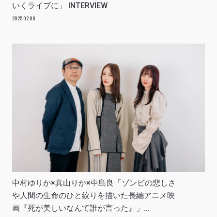
いくライブに」 INTERVIEW
2025.02.08
中村ゆりか×真山りか×中島良「ゾンビの悲しさ
や人間の生命のひと絞りを描いた長編アニメ映
画『死が美しいなんて誰が言った』」