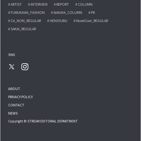
# ARTIST
# INTERVIEW
# REPORT
# COLUMN
# FURUKAWA_FASHION
# NAKAYA_COLUMN
# PR
# CA_NON_REGULAR
# HENSYUBU
# NovelCore_REGULAR
# SAKAI_REGULAR
SNS
ABOUT
PRIVACY POLICY
CONTACT
NEWS
Copyright © STREAM EDITORIAL DEPARTMENT