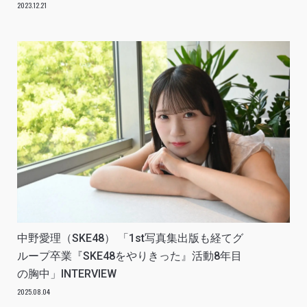
INTERVIEW
2023.12.21
中野愛理（SKE48） 「1st写真集出版も経てグ
ループ卒業『SKE48をやりきった』活動8年目
の胸中」INTERVIEW
2025.08.04