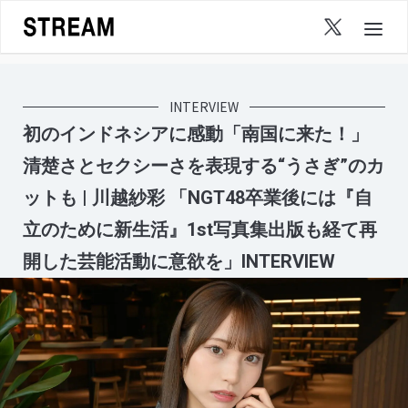
Skip
to
content
INTERVIEW
初のインドネシアに感動「南国に来た！」
清楚さとセクシーさを表現する“うさぎ”のカ
ットも | 川越紗彩 「NGT48卒業後には『自
立のために新生活』1st写真集出版も経て再
開した芸能活動に意欲を」INTERVIEW