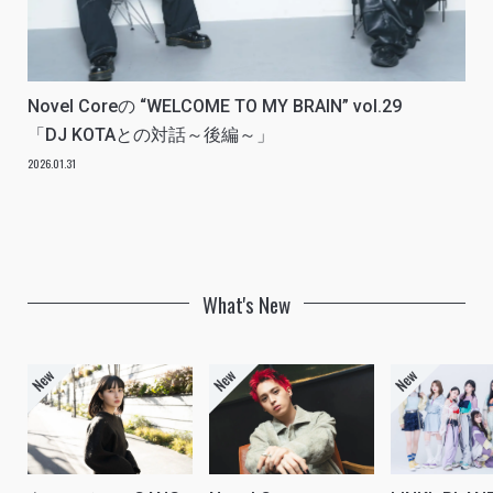
Novel Coreの “WELCOME TO MY BRAIN” vol.29
「DJ KOTAとの対話～後編～」
2026.01.31
What's New