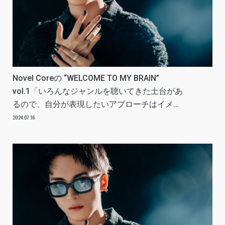
Novel Coreの “WELCOME TO MY BRAIN”
vol.1「いろんなジャンルを聴いてきた土台があ
るので、自分が表現したいアプローチはイメー
ジしやすい」
2024.07.16