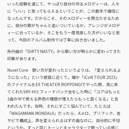
いった経験を通じて、やっぱり自分の作るメロディーは、人々
に「いい」と思ってもらえるということが、この数年で確信に
なったんです。だからこそ、そのメロディーを際立たせるため
に、自分の歌がちゃんと追いついているか、アレンジがメロデ
ィーに合っているか、そこをもう一度見直した方がいいなと思
って、今回のアルバム制作では丁寧に向き合いました。
――先行曲の「DiRTY NASTY」から歌い方が明らかに変わってきた
印象があります。
Novel Core 歌い方が変わったというよりは、「変えられるよ
うになった」という感覚に近くて。確か「iCoN TOUR 2023」
のファイナルをEX THEATER ROPPONGIでやった際、見に来
てくれたSKY-HIとフィードバック会をした時に「コアはもっと
1曲の中で使える声色の種類が増えたらもっと良くなる」と言
われたんです。当時、それにすごく悩んでいて、たとえば
「WAGAMAMA MONDAIJI」だったら、Aメロ、プリフック、各
サビで構成上、声を変えられるはずの曲なのに、自分的に平坦
というか。ずっと同じトーンとキャラクターで歌っている感じ