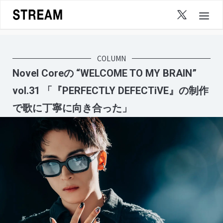
Skip
to
content
COLUMN
Novel Coreの “WELCOME TO MY BRAIN”
vol.31 「『PERFECTLY DEFECTiVE』の制作
で歌に丁寧に向き合った」