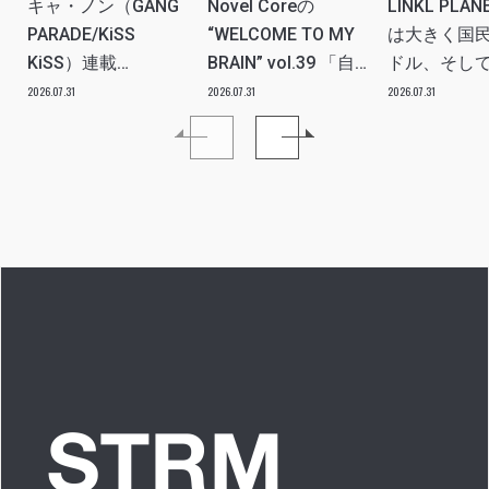
キャ・ノン（GANG
Novel Coreの
LINKL PLA
PARADE/KiSS
“WELCOME TO MY
は大きく国
KiSS）連載
BRAIN” vol.39 「自
ドル、そし
vol.112「特別企画
分たちの世代のルー
ツアー。い
2026.07.31
2026.07.31
2026.07.31
メンバーともっとは
ツ、カルチャーなど
本当にプラ
なSO LONG!!ーチャ
を、みんなで強く押
世界を繋ぐ
ンベイビー編ー」ア
し出す必要がある」
きるアイド
イドルリアル備忘録
プに」INTER