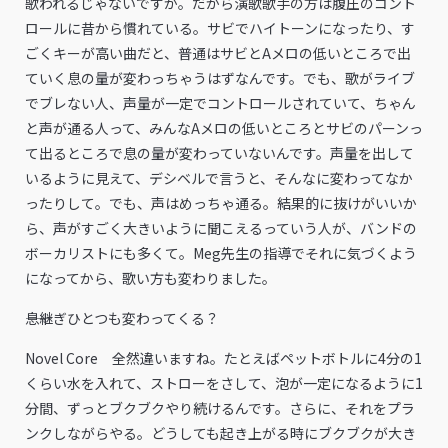
歌われるじゃないですか。だから演歌歌手の方は腹圧のコント
ロールに昔から慣れている。サビでハイトーンになったり、す
ごくキーが高い曲だと、普通はサビとAメロの低いところで出
ていく息の量が変わっちゃうはずなんです。でも、歌がライブ
でブレない人、声量が一定でコントロールされていて、ちゃん
と声が通る人って、みんなAメロの低いところとサビのパーンっ
て出るところで息の量が変わっていないんです。声量を出して
いるように見えて、デシベルで言うと、そんなに変わってなか
ったりして。でも、声はめっちゃ通る。結果的に抜けがいいか
ら、声がすごく大きいように聞こえるっていう人が、バンドの
ボーカリストにも多くて。Meg先生の指導でそれに気づくよう
になってから、歌い方も変わりました。
――息継ぎひとつも変わってくる？
Novel Core 全然違いますね。たとえばペットボトルに4分の1
くらい水を入れて、ストローをさして、泡が一定になるように1
分間、ずっとブクブクやり続けるんです。さらに、それをプラ
ンクしながらやる。どうしても起き上がる時にブクブクが大き