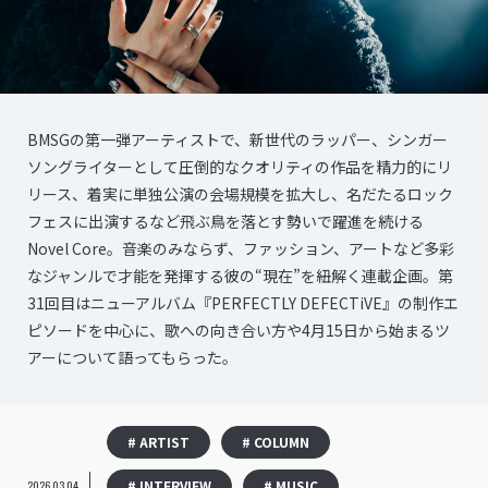
BMSGの第一弾アーティストで、新世代のラッパー、シンガー
ソングライターとして圧倒的なクオリティの作品を精力的にリ
リース、着実に単独公演の会場規模を拡大し、名だたるロック
フェスに出演するなど飛ぶ鳥を落とす勢いで躍進を続ける
Novel Core。音楽のみならず、ファッション、アートなど多彩
なジャンルで才能を発揮する彼の“現在”を紐解く連載企画。第
31回目はニューアルバム『PERFECTLY DEFECTiVE』の制作エ
ピソードを中心に、歌への向き合い方や4月15日から始まるツ
アーについて語ってもらった。
# ARTIST
# COLUMN
# INTERVIEW
# MUSIC
2026.03.04