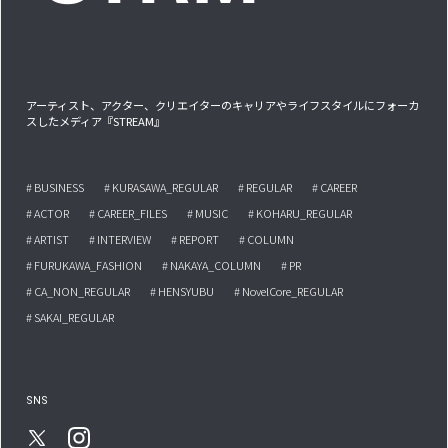
アーティスト、アクター、クリエイターのキャリアやライフスタイルにフォーカ
スしたメディア『STREAM』
# BUSINESS
# KURASAWA_REGULAR
# REGULAR
# CAREER
# ACTOR
# CAREER_FILES
# MUSIC
# KOHARU_REGULAR
# ARTIST
# INTERVIEW
# REPORT
# COLUMN
# FURUKAWA_FASHION
# NAKAYA_COLUMN
# PR
# CA_NON_REGULAR
# HENSYUBU
# NovelCore_REGULAR
# SAKAI_REGULAR
SNS