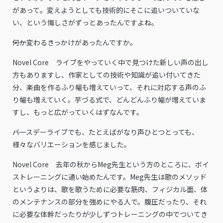
があって。変えようとしても技術的にそこに追いついていな
い、という悔しさがずっとあったんですよね。
――何か変わるきっかけがあったんですか。
Novel Core ライブをやっていく中で見つけた新しい声の出し
方もありますし、作家としての技術や知識が追い付いてきた
分、楽曲を作るふり幅も増えていって、それに対応する声のふ
り幅も増えていく。芋づる式で、どんどんふり幅が増えていま
すし、もっと広がっていくはずなんです。
――バースデーライブでも、たとえばがなり声ひとつとっても、
様々なバリエーションを感じました。
Novel Core 去年の秋からMeg先生という方のところに、ボイ
ストレーニングに通い始めたんです。Meg先生は歌のメソッド
というよりは、歌を歌うために必要な筋肉、フィジカル面、体
のメンテナンスの部分を強めにやる人で。腹圧だったり、それ
に必要な体幹だったりが少しずつトレーニングの中でついてき