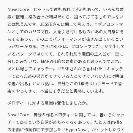
Novel Core ヒットって運もあれば時流もあって、いろんな要
素が複雑に絡み合った結果だから、狙って打てるものではない
とは思うんです。JESSEさんに関して言えば、まずフロントマ
ンとしてのカリスマ性、人を引き付けるものがあの人自身にそ
もそもあって、その上でパフォーマンスが抜きん出ているとい
うパワーがある。さらにRIZEは、フロントマンだけが突出して
いるパターンではなくて、それぞれ別の漫画の主人公が一堂に
会したみたいな、MARVEL的な要素があると思うんですよね。
あとは総じてキャッチー。JESSEさんから言われた「キャッチ
ーであるための努力ができている人とできていない人には明確
な差が出る」という話は、自分もこの1年そういうモードで音
楽をやってきて、本当にそうだなと実感しています。
――メロディーに対する意識は変化しましたか。
Novel Core 自分の作るメロディーに関しては、昔からキャッ
チーであるという自信がめちゃくちゃあって。たとえばm-flo
の楽曲に作詞作曲で参加した「HyperNova」がヒットしたりと