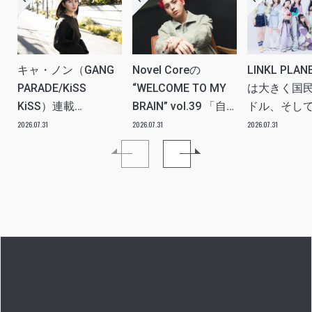
キャ・ノン（GANG
Novel Coreの
LINKL PLA
PARADE/KiSS
“WELCOME TO MY
は大きく国
KiSS）連載
BRAIN” vol.39 「自
ドル、そし
vol.112「特別企画
分たちの世代のルー
ツアー。い
2026.07.31
2026.07.31
2026.07.31
メンバーともっとは
ツ、カルチャーなど
本当にプラ
なSO LONG!!ーチャ
を、みんなで強く押
世界を繋ぐ
ンベイビー編ー」ア
し出す必要がある」
きるアイド
イドルリアル備忘録
プに」INTER