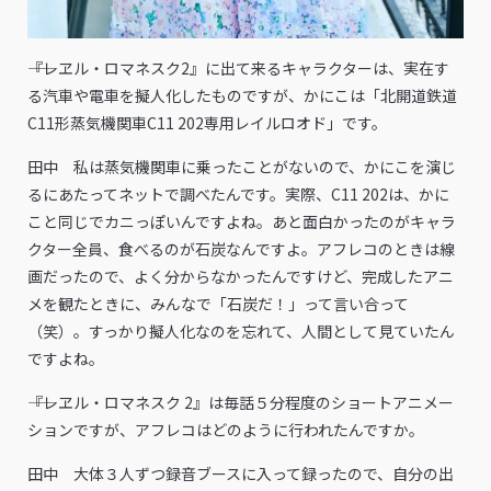
――『レヱル・ロマネスク2』に出て来るキャラクターは、実在す
る汽車や電車を擬人化したものですが、かにこは「北開道鉄道
C11形蒸気機関車C11 202専用レイルロオド」です。
田中 私は蒸気機関車に乗ったことがないので、かにこを演じ
るにあたってネットで調べたんです。実際、C11 202は、かに
こと同じでカニっぽいんですよね。あと面白かったのがキャラ
クター全員、食べるのが石炭なんですよ。アフレコのときは線
画だったので、よく分からなかったんですけど、完成したアニ
メを観たときに、みんなで「石炭だ！」って言い合って
（笑）。すっかり擬人化なのを忘れて、人間として見ていたん
ですよね。
――『レヱル・ロマネスク 2』は毎話５分程度のショートアニメー
ションですが、アフレコはどのように行われたんですか。
田中 大体３人ずつ録音ブースに入って録ったので、自分の出