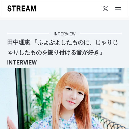
Skip
to
content
INTERVIEW
田中理恵 「ぷよぷよしたものに、じゃりじ
ゃりしたものを擦り付ける音が好き」
INTERVIEW