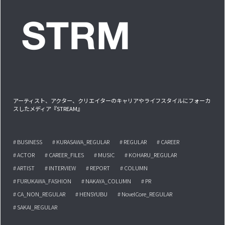
アーティスト、アクター、クリエイターのキャリアやライフスタイルにフォーカ
スしたメディア『STREAM』
# BUSINESS
# KURASAWA_REGULAR
# REGULAR
# CAREER
# ACTOR
# CAREER_FILES
# MUSIC
# KOHARU_REGULAR
# ARTIST
# INTERVIEW
# REPORT
# COLUMN
# FURUKAWA_FASHION
# NAKAYA_COLUMN
# PR
# CA_NON_REGULAR
# HENSYUBU
# NovelCore_REGULAR
# SAKAI_REGULAR