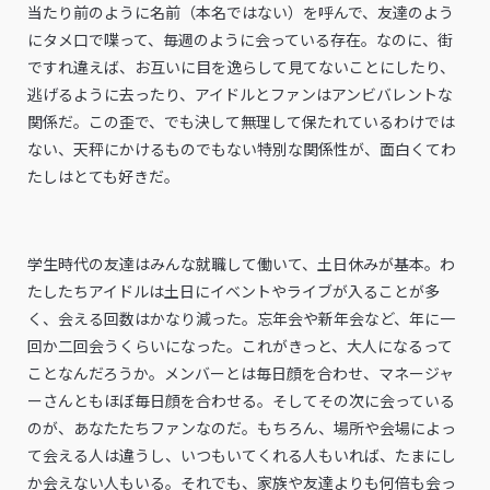
当たり前のように名前（本名ではない）を呼んで、友達のよう
にタメ口で喋って、毎週のように会っている存在。なのに、街
ですれ違えば、お互いに目を逸らして見てないことにしたり、
逃げるように去ったり、アイドルとファンはアンビバレントな
関係だ。この歪で、でも決して無理して保たれているわけでは
ない、天秤にかけるものでもない特別な関係性が、面白くてわ
たしはとても好きだ。
学生時代の友達はみんな就職して働いて、土日休みが基本。わ
たしたちアイドルは土日にイベントやライブが入ることが多
く、会える回数はかなり減った。忘年会や新年会など、年に一
回か二回会うくらいになった。これがきっと、大人になるって
ことなんだろうか。メンバーとは毎日顔を合わせ、マネージャ
ーさんともほぼ毎日顔を合わせる。そしてその次に会っている
のが、あなたたちファンなのだ。もちろん、場所や会場によっ
て会える人は違うし、いつもいてくれる人もいれば、たまにし
か会えない人もいる。それでも、家族や友達よりも何倍も会っ