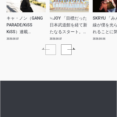
キャ・ノン（GANG
≒JOY 「目標だった
SKRYU 「
PARADE/KiSS
日本武道館を経て新
線が僕を光
KiSS）連載
たなるスタート。
れることに
vol.113「読者からの
≒JOYにしかない魅
た」 INTERV
2026.08.07
2026.08.07
2026.08.06
質問”のんちゃんはラ
力を磨いていきた
イブ中に遊び人から
い。」INTERVIEW
愛を感じる時はどん
な時ですか？”への回
答です」アイドルリ
アル備忘録