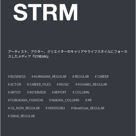
アーティスト、アクター、クリエイターのキャリアやライフスタイルにフォーカ
スしたメディア『STREAM』
# BUSINESS
# KURASAWA_REGULAR
# REGULAR
# CAREER
# ACTOR
# CAREER_FILES
# MUSIC
# KOHARU_REGULAR
# ARTIST
# INTERVIEW
# REPORT
# COLUMN
# FURUKAWA_FASHION
# NAKAYA_COLUMN
# PR
# CA_NON_REGULAR
# HENSYUBU
# NovelCore_REGULAR
# SAKAI_REGULAR