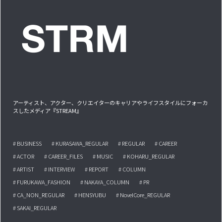
アーティスト、アクター、クリエイターのキャリアやライフスタイルにフォーカ
スしたメディア『STREAM』
# BUSINESS
# KURASAWA_REGULAR
# REGULAR
# CAREER
# ACTOR
# CAREER_FILES
# MUSIC
# KOHARU_REGULAR
# ARTIST
# INTERVIEW
# REPORT
# COLUMN
# FURUKAWA_FASHION
# NAKAYA_COLUMN
# PR
# CA_NON_REGULAR
# HENSYUBU
# NovelCore_REGULAR
# SAKAI_REGULAR