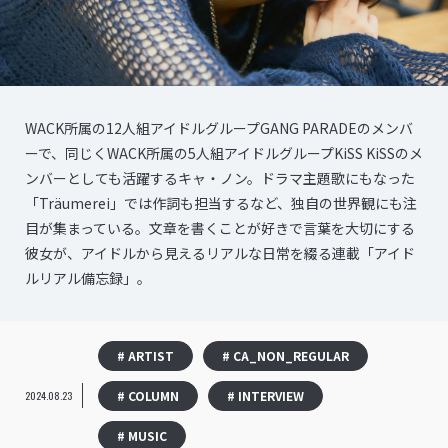
WACK所属の12人組アイドルグループGANG PARADEのメンバ
ーで、同じくWACK所属の5人組アイドルグループKiSS KiSSのメ
ンバーとしても活躍するキャ・ノン。ドラマ主題歌にもなった
「Träumerei」では作詞も担当するなど、独自の世界観にも注
目が集まっている。文章を書くことが好きで言葉を大切にする
彼女が、アイドルから見えるリアルな日常を綴る連載「アイド
ルリアル備忘録」。
# ARTIST
# CA_NON_REGULAR
# COLUMN
# INTERVIEW
2024.08.23
# MUSIC