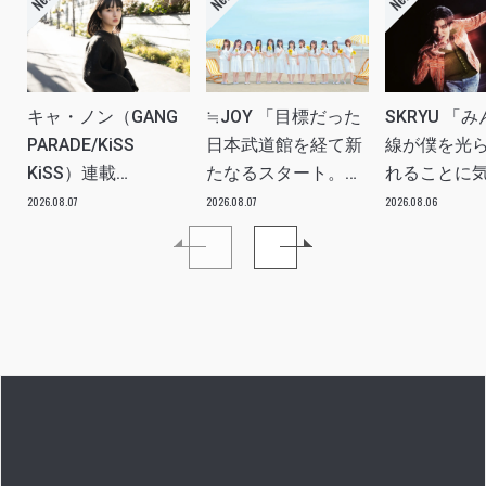
キャ・ノン（GANG
≒JOY 「目標だった
SKRYU 「
PARADE/KiSS
日本武道館を経て新
線が僕を光
KiSS）連載
たなるスタート。
れることに
vol.113「読者からの
≒JOYにしかない魅
た」 INTERV
2026.08.07
2026.08.07
2026.08.06
質問”のんちゃんはラ
力を磨いていきた
イブ中に遊び人から
い。」INTERVIEW
愛を感じる時はどん
な時ですか？”への回
答です」アイドルリ
アル備忘録