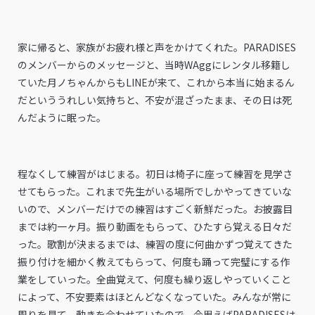
家に帰ると、家族がお疲れ様と声をかけてくれた。PARADISES
のメンバーからのメッセージと、当時WAggにレンタル移籍し
ていた月ノちゃんからもLINEが来て、これから本当に始まるん
だといううれしい気持ちと、不安が混ざったまま、その日は死
んだように眠った。
程なくして練習がはじまる。初日は椅子に座って練習を見学さ
せてもらった。これまで先生がいる場所でしかやってきていな
いので、メンバーだけでの練習はすごく新鮮だった。お披露目
までは約一ヶ月。振り動画をもらって、ひたすら覚える日々だ
った。歌割が決まるまでは、練習の度に何曲かずつ覚えてきた
振り付けを細かく教えてもらって、何度も踊って完璧にする作
業をしていった。全曲覚えて、何度も繰り返しやっていくこと
によって、不安要素はほとんどなくなっていた。みんなが常に
周りを見て、動きを合わせていたので、今思えばPARADISESは