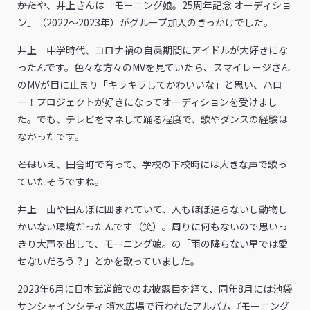
――かたや、井上さんは「モーニング娘。25周年記念 オーディショ
ン」（2022〜2023年）がグループ加入のきっかけでした。
井上 中学時代、コロナ禍の自粛期間にアイドルが大好きにな
ったんです。色々な方々のMVを見ていたら、スマイレージさん
のMVが目に止まり「キラキラしてかわいいな」と思い、ハロ
ー！プロジェクトが好きになってオーディションを受けまし
た。でも、テレビをマネして踊る程度で、歌やダンスの経験は
なかったです。
――とはいえ、田舎町で育って、学校の下校時には大きな声で歌っ
ていたそうですね。
井上 山や田んぼに囲まれていて、人もほぼ通らないし動物し
かいない環境だったんです（笑）。周りに何もないので思いっ
きり大声を出して、モーニング娘。の「雨の降らない星では愛
せないだろう？」とかを歌っていました。
――2023年6月に日本武道館でのお披露目を経て、同年8月には池袋
サンシャインシティ 噴水広場で行われたアルバム『モーニング