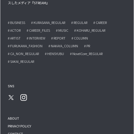
スしたメディア『STREAM』
# BUSINESS
# KURASAWA_REGULAR
# REGULAR
# CAREER
# ACTOR
# CAREER_FILES
# MUSIC
# KOHARU_REGULAR
# ARTIST
# INTERVIEW
# REPORT
# COLUMN
# FURUKAWA_FASHION
# NAKAYA_COLUMN
# PR
# CA_NON_REGULAR
# HENSYUBU
# NovelCore_REGULAR
# SAKAI_REGULAR
SNS
ABOUT
PRIVACY POLICY
CONTACT