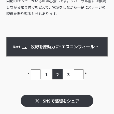
同期のげったーがいるのは心強いです。リハーサル前には相談
しながら振り付けを覚えて、電話をしながら一緒にステージの
映像を振り返るときもあります。
牧野を原動力に“エスコンフィール
Next
ド”のステージへ。広く拡散された“き
1
2
3
つねダンス”の舞台裏
SNSで感想をシェア