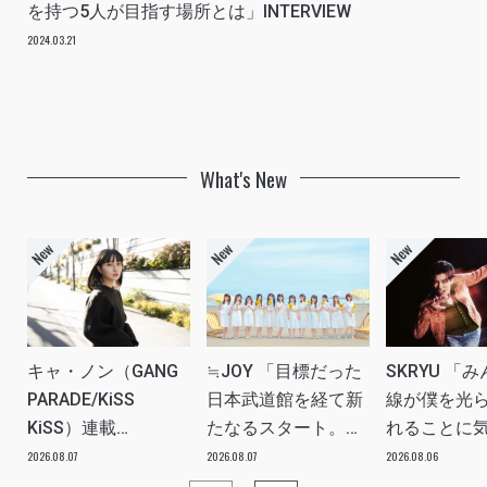
を持つ5人が目指す場所とは」INTERVIEW
2024.03.21
What's New
キャ・ノン（GANG
≒JOY 「目標だった
SKRYU 「
PARADE/KiSS
日本武道館を経て新
線が僕を光
KiSS）連載
たなるスタート。
れることに
vol.113「読者からの
≒JOYにしかない魅
た」 INTERV
2026.08.07
2026.08.07
2026.08.06
質問”のんちゃんはラ
力を磨いていきた