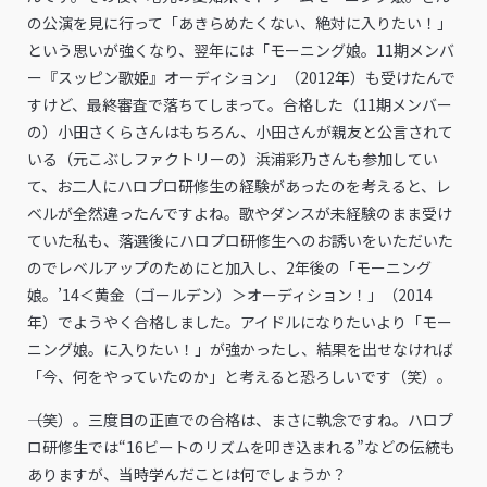
の公演を見に行って「あきらめたくない、絶対に入りたい！」
という思いが強くなり、翌年には「モーニング娘。11期メンバ
ー『スッピン歌姫』オーディション」（2012年）も受けたんで
すけど、最終審査で落ちてしまって。合格した（11期メンバー
の）小田さくらさんはもちろん、小田さんが親友と公言されて
いる（元こぶしファクトリーの）浜浦彩乃さんも参加してい
て、お二人にハロプロ研修生の経験があったのを考えると、レ
ベルが全然違ったんですよね。歌やダンスが未経験のまま受け
ていた私も、落選後にハロプロ研修生へのお誘いをいただいた
のでレベルアップのためにと加入し、2年後の「モーニング
娘。’14＜黄金（ゴールデン）＞オーディション！」（2014
年）でようやく合格しました。アイドルになりたいより「モー
ニング娘。に入りたい！」が強かったし、結果を出せなければ
「今、何をやっていたのか」と考えると恐ろしいです（笑）。
――（笑）。三度目の正直での合格は、まさに執念ですね。ハロプ
ロ研修生では“16ビートのリズムを叩き込まれる”などの伝統も
ありますが、当時学んだことは何でしょうか？