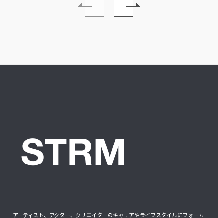
イブ中に遊び人から
い。」INTERVIEW
愛を感じる時はどん
な時ですか？”への回
答です」アイドルリ
アル備忘録
アーティスト、アクター、クリエイターのキャリアやライフスタイルにフォーカ