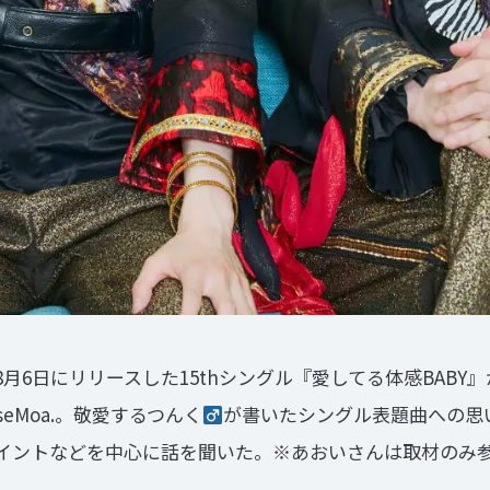
月6日にリリースした15thシングル『愛してる体感BAB
eMoa.。敬愛するつんく
が書いたシングル表題曲への思
イントなどを中心に話を聞いた。※あおいさんは取材のみ