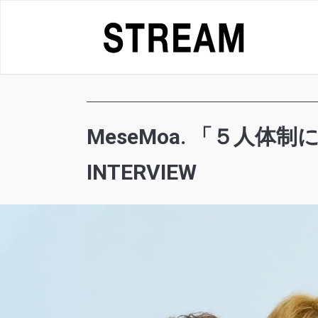
Skip
to
content
MeseMoa. 「５人
INTERVIEW