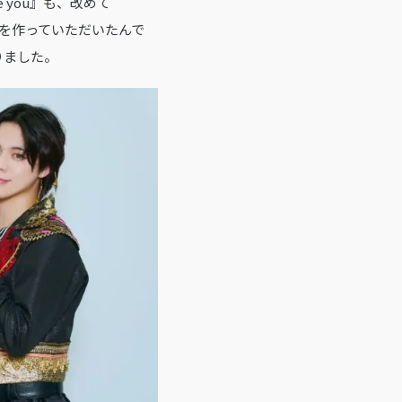
e you』も、改めて
曲を作っていただいたんで
りました。