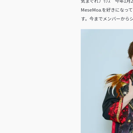
気まぐれﾌﾟﾘﾝｽ 今年1月2
MeseMoa.を好きに
す。今までメンバーから