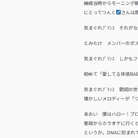
――結成当時からモーニン
にとってつんく
さんは
気まぐれﾌﾟﾘﾝｽ それ
とみたけ メンバーのポ
気まぐれﾌﾟﾘﾝｽ しか
――初めて「愛してる体感B
気まぐれﾌﾟﾘﾝｽ 歌詞
懐かしいメロディーが「
あおい 僕はハロー！プ
普段からカラオケに行く
というか。DNAに刻まれ