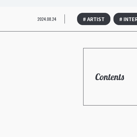
# ARTIST
# INTE
2024.08.24
Contents