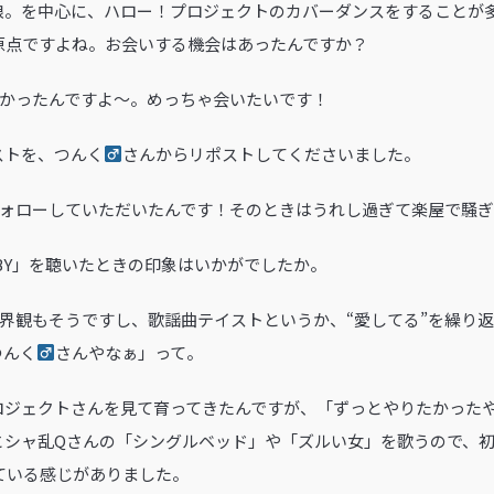
グ娘。を中心に、ハロー！プロジェクトのカバーダンスをすることが多か
原点ですよね。お会いする機会はあったんですか？
がなかったんですよ～。めっちゃ会いたいです！
ストを、つんく
さんからリポストしてくださいました。
もフォローしていただいたんです！そのときはうれし過ぎて楽屋で騒
ABY」を聴いたときの印象はいかがでしたか。
の世界観もそうですし、歌謡曲テイストというか、“愛してる”を繰り
つんく
さんやなぁ」って。
ロジェクトさんを見て育ってきたんですが、「ずっとやりたかった
とシャ乱Qさんの「シングルベッド」や「ズルい女」を歌うので、
ている感じがありました。