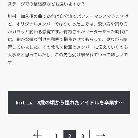
ステージでの緊張感なども違いますか？
川村 加入後の曲であれば自分流でパフォーマンスできますけ
ど、オリジナルメンバーではなかった曲では、歌い方や踊り方
がガラッと変わる感覚です。竹内さんがリーダーだった時代に
は、細かな振り付けを動画で撮影させてもらって、見ながら練
習していました。その教えを後輩のメンバーに伝えていくのも
大事だと思っていたし、この先も受け継がれていってほしいで
す。
8歳の頃から憧れたアイドルを卒業する
Next
川村。為永は“その姿勢”にならって
1
2
3