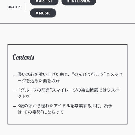
# ARTIST
# INTERVIEW
2024.11.15
# MUSIC
Contents
儚い恋心を歌い上げた曲と、“のんびり行こう”とメッセ
ージを込めた曲を収録
“グループの前進”スマイレージの楽曲披露ではリスペ
クトを
8歳の頃から憧れたアイドルを卒業する川村。為永
は“その姿勢”にならって