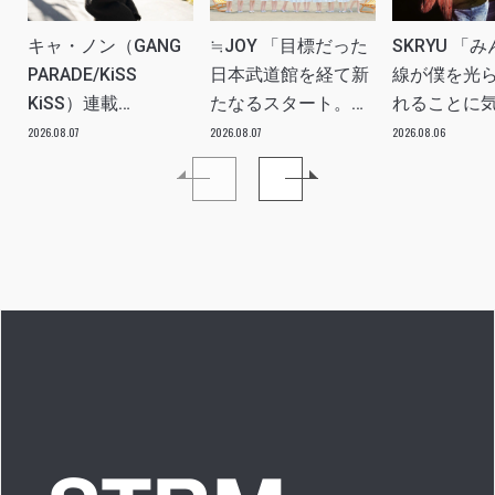
キャ・ノン（GANG
≒JOY 「目標だった
SKRYU 「
PARADE/KiSS
日本武道館を経て新
線が僕を光
KiSS）連載
たなるスタート。
れることに
vol.113「読者からの
≒JOYにしかない魅
た」 INTERV
2026.08.07
2026.08.07
2026.08.06
質問”のんちゃんはラ
力を磨いていきた
イブ中に遊び人から
い。」INTERVIEW
愛を感じる時はどん
な時ですか？”への回
答です」アイドルリ
アル備忘録