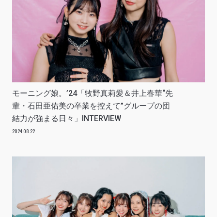
モーニング娘。’24「牧野真莉愛＆井上春華“先
輩・石田亜佑美の卒業を控えて”グループの団
結力が強まる日々」INTERVIEW
2024.08.22