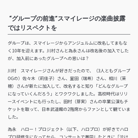
“グループの前進”スマイレージの楽曲披露
ではリスペクトを
――グループは、スマイレージからアンジュルムに改名してまもな
く10年を迎えます。川村さんと為永さんは改名後の加入でした
が、加入前にあったグループへの思いは？
川村 スマイレージさんが好きだったので、（3人ともグループ
OGの）佐々木（莉佳子）さん、室田（瑞希）さん、相川（茉
穂）さんが新たに加入して、改名すると知り「どんなグループ
になっていくんだろう」とワクワクしました。高校時代はリリ
ースイベントにも行ったし、田村（芽実）さんの卒業公演もチ
ケットを取って、日本武道館の2階席からファンとして観ていま
した。
為永 ハロー！プロジェクト（以下、ハロプロ）が好きでハロ
プロ研修生になってから、コンサートで帯同したときに「泣け