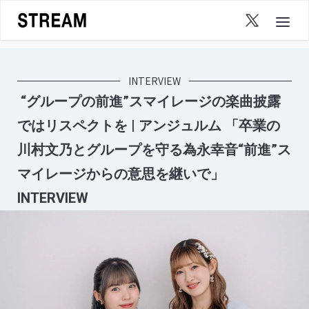
Skip
to
content
INTERVIEW
“グループの前進”スマイレージの楽曲披露
ではリスペクトを | アンジュルム 「卒業の
川村文乃とグループを守る為永幸音“前進”ス
マイレージからの意思を継いで」
INTERVIEW