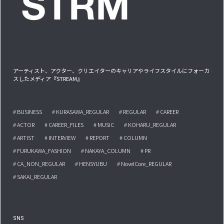
アーティスト、アクター、クリエイターのキャリアやライフスタイルにフォーカ
スしたメディア『STREAM』
# BUSINESS
# KURASAWA_REGULAR
# REGULAR
# CAREER
# ACTOR
# CAREER_FILES
# MUSIC
# KOHARU_REGULAR
# ARTIST
# INTERVIEW
# REPORT
# COLUMN
# FURUKAWA_FASHION
# NAKAYA_COLUMN
# PR
# CA_NON_REGULAR
# HENSYUBU
# NovelCore_REGULAR
# SAKAI_REGULAR
SNS