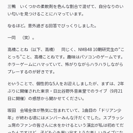
三鴨 いくつかの柔軟剤を色んな割合で混ぜて、自分なりのい
い匂いを見つけることにハマっています。
――なるほど。意外過ぎる回答でびっくりしました。
一同 （笑）。
高橋ことね（以下、高橋） 同じく、NMB48 10期研究生の“こ
とっち”こと、高橋ことねです。趣味はパソコンのゲームです。
ホラーゲームにハマっていて、怖がりながらハラハラしながら
プレーするのが好きです。
――ということで、個性的な5人をお迎えしましたが、まずは、2年
ぶりに開催された東京・日比谷野外音楽堂でのライブ（9月21
日に開催）の感想から聞かせてください。
坂田 会場全体が熱気に包まれていて、1曲目の「ドリアン少
年」が終わる頃にはメンバーみんな汗だくでした。スプラッシ
ュ席のファンの皆さんに水をかけるという演出が私は初めてだ
ったんですけど、子ども心を思い出すような楽しいライブにな