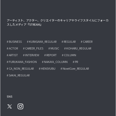
アーティスト、アクター、クリエイターのキャリアやライフスタイルにフォーカ
スしたメディア『STREAM』
# BUSINESS
# KURASAWA_REGULAR
# REGULAR
# CAREER
# ACTOR
# CAREER_FILES
# MUSIC
# KOHARU_REGULAR
# ARTIST
# INTERVIEW
# REPORT
# COLUMN
# FURUKAWA_FASHION
# NAKAYA_COLUMN
# PR
# CA_NON_REGULAR
# HENSYUBU
# NovelCore_REGULAR
# SAKAI_REGULAR
SNS