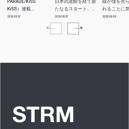
PARADE/KiSS
日本武道館を経て新
線が僕を光
KiSS）連載
たなるスタート。
れることに
vol.113「読者からの
≒JOYにしかない魅
た」 INTERV
2026.08.07
2026.08.07
2026.08.06
質問”のんちゃんはラ
力を磨いていきた
イブ中に遊び人から
い。」INTERVIEW
愛を感じる時はどん
な時ですか？”への回
答です」アイドルリ
アル備忘録