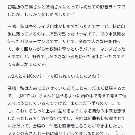
――初選抜の三鴨さんと髙橋さんにとっては初めての野音ライブで
したが、しっかり楽しめましたか？
三鴨 私は野外ライブ自体が初めてだったんですけど、特に印
象に残っているのは、序盤で歌った「ナギイチ」での水鉄砲を
使ったパフォーマンスです。サビで、全員で大きな円を作っ
て、走り回りながら水鉄砲を撃つというパフォーマンスだった
んですけど、野外でしかできない水を使った演出だったのでと
ても楽しかったです。
――お2人ともMCのパートで振られていましたよね？
髙橋 私は人前に出させていただくこともまだまだ緊張するの
で、（MCでは）ちゃんと話せるように頭の中で考えて考えて伝
えるようにしているんですけど、まだまだ下手なので…。で
も、これからもっと上手に話せるようになる自分の未来を想像
したら楽しみで仕方がないですし、今回は新曲も初披露させて
いただいて、会場の一体感を直接感じることができましたし、
ファンの皆さんと一緒に盛り上がって楽しめたので…。（ここ