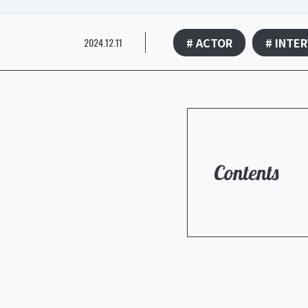
# ACTOR
# INTE
2024.12.11
Contents