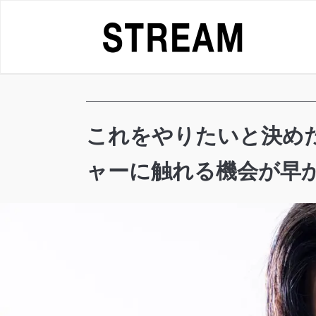
Skip
to
content
これをやりたいと決めた
ャーに触れる機会が早かった