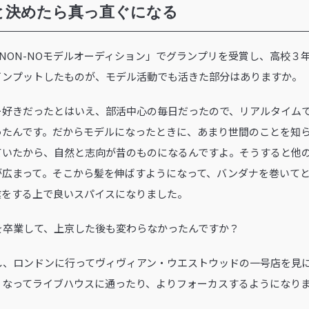
と決めたら真っ直ぐになる
MEN’S NON-NOモデルオーディション」でグランプリを受賞し、高
インプットしたものが、モデル活動でも活きた部分はありますか。
ー好きだったとはいえ、部活中心の毎日だったので、リアルタイム
ったんです。だからモデルになったときに、あまり世間のことを知
ていたから、自然と志向が昔のものになるんですよ。そうすると他
が広まって。そこから髪を伸ばすようになって、バンダナを巻いて
業をする上で良いスパイスになりました。
校を卒業して、上京した後も変わらなかったんですか？
し、ロンドンに行ってヴィヴィアン・ウエストウッドの一号店を見
くなってライブハウスに通ったり、よりフォーカスするようになり