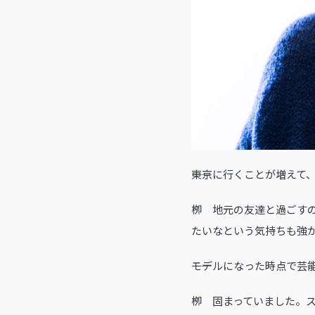
――東京に行くことが増え
栁 地元の友達と過ごす
たいなという気持ちも強
――モデルになった時点で
栁 固まっていました。