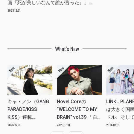
画『死が美しいなんて誰が言った』」
INTERVIEW
2023.12.21
What's New
キャ・ノン（GANG
Novel Coreの
LINKL PLA
PARADE/KiSS
“WELCOME TO MY
は大きく国
KiSS）連載
BRAIN” vol.39 「自
ドル、そし
vol.112「特別企画
分たちの世代のルー
ツアー。い
2026.07.31
2026.07.31
2026.07.31
メンバーともっとは
ツ、カルチャーなど
本当にプラ