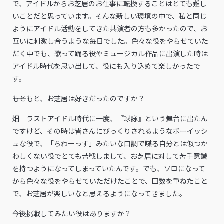
で、アイドルからお芝居のお仕事に転換することはとても難し
いことだと思っています。そんな新しい環境の中で、私と同じ
ようにアイドル活動をしてきた共演者の方も多かったので、お
互いに刺激し合うような毎日でした。色々な役をやらせていた
だく中でも、歌って踊る役やミュージカル作品に出演した時は
アイドル時代を思い出して、役にも入り込めて楽しかったで
す。
――もともと、お芝居は好きだったのですか？
畑 ラストアイドル時代に一度、『球詠』という舞台に出たん
ですけど、その時は皆さんにびっくりされるようなボーイッシ
ュな役で、「ちわーっす」みたいな口調で喋る自分とは似つか
わしくない役でとても苦戦しまして、お芝居に対して苦手意識
を持つようになってしまっていたんです。でも、ソロになって
から色々な役をやらせていただけたことで、回数を重ねたこと
で、お芝居が楽しいなと思えるようになってきました。
――今後挑戦してみたい役はありますか？