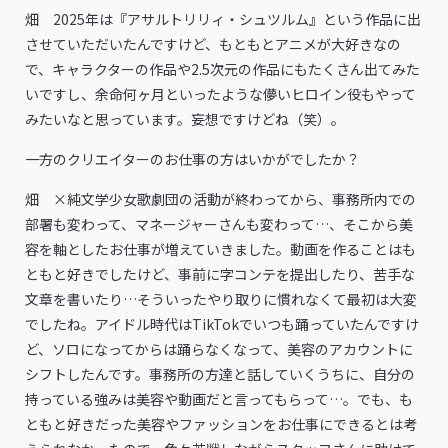
畑 2025年は『アサルトリリィ・シュツルム』という作品に出
させていただいたんですけど、もともとアニメが大好きなの
で、キャラクターの作品や2.5次元の作品にもたくさん出てみた
いですし、余命何ヶ月といったような儚いヒロイン役もやって
みたいなと思っています。妄想ですけどね（笑）。
――一方のクリエイターのお仕事の方はいかがでしたか？
畑 ×純文学少女歌劇団の活動が終わってから、事務所内での
部署も変わって、マネージャーさんも変わって…、そこから美
容を軸としたお仕事が増えていきました。動画を作ることはも
ともと好きでしたけど、事前に字コンテを提出したり、苦手な
文章を書いたり…そういったやり取りに慣れなくて最初は大変
でしたね。アイドル時代はTikTokでいつも踊っていたんですけ
ど、ソロになってからは踊らなくなって、美容のアカウントに
シフトしたんです。事務所の方達と話していくうちに、自分の
持っている強みは美容や動画だと言ってもらって…。でも、も
ともと好きだった美容やファッションをお仕事にできるとは考