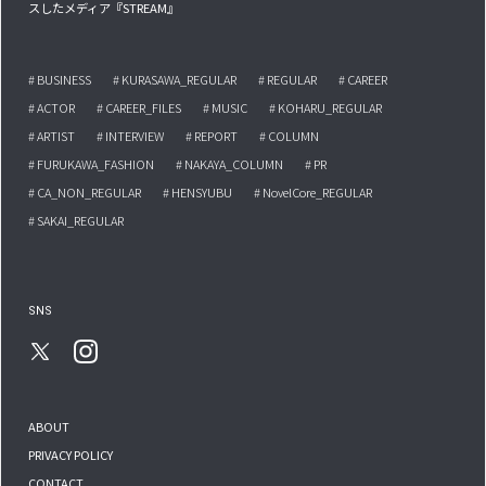
スしたメディア『STREAM』
# BUSINESS
# KURASAWA_REGULAR
# REGULAR
# CAREER
# ACTOR
# CAREER_FILES
# MUSIC
# KOHARU_REGULAR
# ARTIST
# INTERVIEW
# REPORT
# COLUMN
# FURUKAWA_FASHION
# NAKAYA_COLUMN
# PR
# CA_NON_REGULAR
# HENSYUBU
# NovelCore_REGULAR
# SAKAI_REGULAR
SNS
ABOUT
PRIVACY POLICY
CONTACT