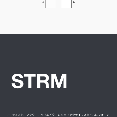
なSO LONG!!ーチャ
を、みんなで強く押
世界を繋ぐ
ンベイビー編ー」ア
し出す必要がある」
きるアイド
イドルリアル備忘録
プに」INTER
アーティスト、アクター、クリエイターのキャリアやライフスタイルにフォーカ