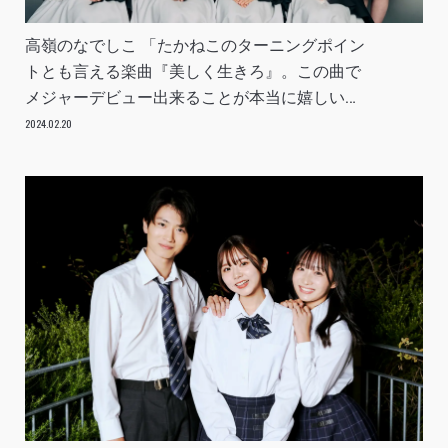
高嶺のなでしこ 「たかねこのターニングポイン
トとも言える楽曲『美しく生きろ』。この曲で
メジャーデビュー出来ることが本当に嬉しい」
INTERVIEW
2024.02.20