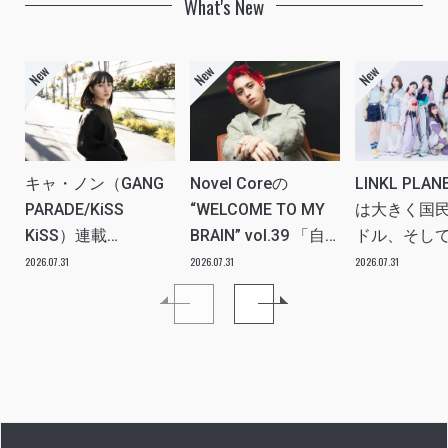
What's New
キャ・ノン（GANG
Novel Coreの
LINKL PLA
PARADE/KiSS
“WELCOME TO MY
は大きく国
KiSS）連載
BRAIN” vol.39 「自
ドル、そし
vol.112「特別企画
分たちの世代のルー
ツアー。い
2026.07.31
2026.07.31
2026.07.31
メンバーともっとは
ツ、カルチャーなど
本当にプラ
なSO LONG!!ーチャ
を、みんなで強く押
世界を繋ぐ
ンベイビー編ー」ア
し出す必要がある」
きるアイド
イドルリアル備忘録
プに」INTER