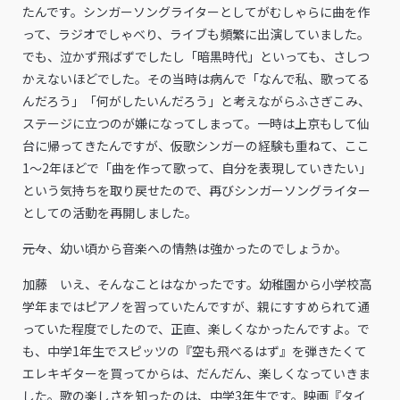
たんです。シンガーソングライターとしてがむしゃらに曲を作
って、ラジオでしゃべり、ライブも頻繁に出演していました。
でも、泣かず飛ばずでしたし「暗黒時代」といっても、さしつ
かえないほどでした。その当時は病んで「なんで私、歌ってる
んだろう」「何がしたいんだろう」と考えながらふさぎこみ、
ステージに立つのが嫌になってしまって。一時は上京もして仙
台に帰ってきたんですが、仮歌シンガーの経験も重ねて、ここ
1〜2年ほどで「曲を作って歌って、自分を表現していきたい」
という気持ちを取り戻せたので、再びシンガーソングライター
としての活動を再開しました。
――元々、幼い頃から音楽への情熱は強かったのでしょうか。
加藤 いえ、そんなことはなかったです。幼稚園から小学校高
学年まではピアノを習っていたんですが、親にすすめられて通
っていた程度でしたので、正直、楽しくなかったんですよ。で
も、中学1年生でスピッツの『空も飛べるはず』を弾きたくて
エレキギターを買ってからは、だんだん、楽しくなっていきま
した。歌の楽しさを知ったのは、中学3年生です。映画『タイ