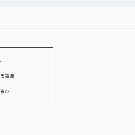
た
」を勉強
と喜び