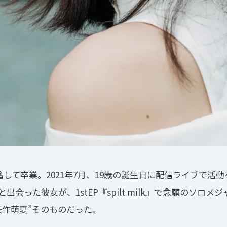
に在籍して卒業。2021年7月、19歳の誕生日に配信ライブで
会った彼女が、1stEP『spilt milk』で念願のソロ
矢作萌夏”そのものだった。