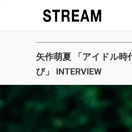
Skip
to
content
矢作萌夏 「アイドル
び」 INTERVIEW