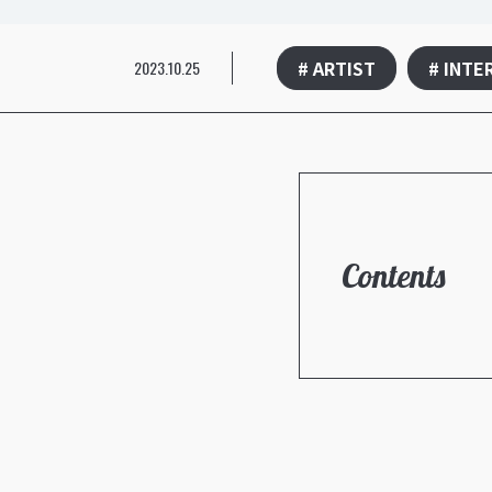
# ARTIST
# INTE
2023.10.25
Contents