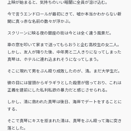
上映が始まると、気持ちのいい暗闇に全員が溶け込む。
今で言うエンドロールが最初にきて、嘘か本当かわからない新
聞に真っ赤な名前の数々が浮かぶ。
スクリーンに映る夜の銀座の街は今とは全く違う風景だ。
車の窓を叩いて家まで送ってもらおうと企む高校生の女二人。
しかし、友人が降りた後、中年男と二人きりになってしまった
真琴は、ホテルに連れ込まれそうになってしまう。
そこに現れて男をぶん殴り成敗したのが、清。まだ大学生だ。
彼の目には冒頭からギラギラとした殺意が宿っており、これは
正義を建前にした私利私欲の暴力だと感じさせられる。
しかし、清に救われた真琴は後日、海岸でデートをすることに
する、
そこで真琴にキスを拒まれた清は、真琴をぶん殴って海に突き
落とした。