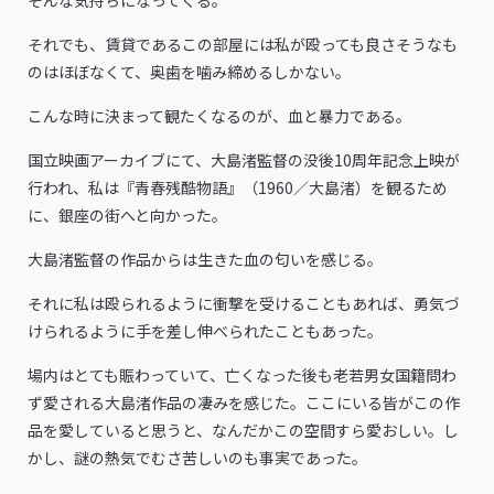
それでも、賃貸であるこの部屋には私が殴っても良さそうなも
のはほぼなくて、奥歯を噛み締めるしかない。
こんな時に決まって観たくなるのが、血と暴力である。
国立映画アーカイブにて、大島渚監督の没後10周年記念上映が
行われ、私は『青春残酷物語』（1960／大島渚）を観るため
に、銀座の街へと向かった。
大島渚監督の作品からは生きた血の匂いを感じる。
それに私は殴られるように衝撃を受けることもあれば、勇気づ
けられるように手を差し伸べられたこともあった。
場内はとても賑わっていて、亡くなった後も老若男女国籍問わ
ず愛される大島渚作品の凄みを感じた。ここにいる皆がこの作
品を愛していると思うと、なんだかこの空間すら愛おしい。し
かし、謎の熱気でむさ苦しいのも事実であった。