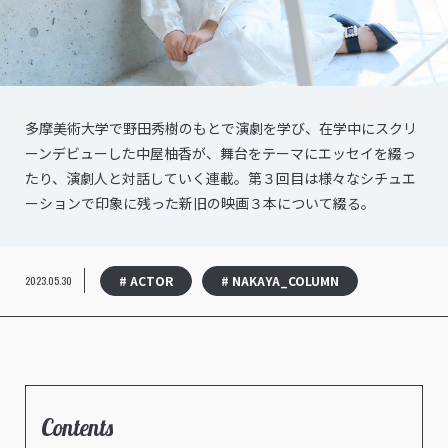
多摩美術大学で野田秀樹のもとで演劇を学び、在学中にスクリ
ーンデビューした中屋柚香が、舞台をテーマにエッセイを綴っ
たり、演劇人と対話していく連載。第３回目は様々なシチュエ
ーションで印象に残った新旧の映画３本について綴る。
# ACTOR
# NAKAYA_COLUMN
2023.05.30
Contents