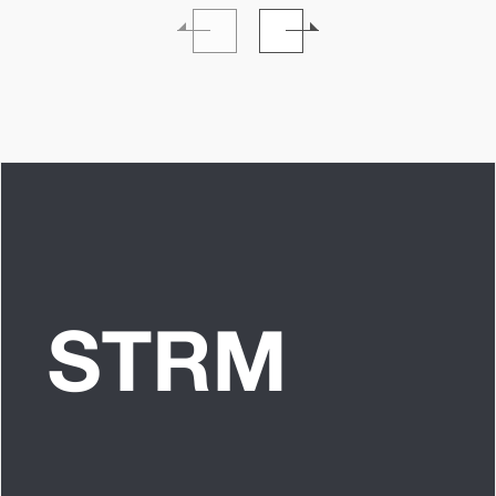
質問”のんちゃんはラ
力を磨いていきた
イブ中に遊び人から
い。」INTERVIEW
愛を感じる時はどん
な時ですか？”への回
答です」アイドルリ
アル備忘録