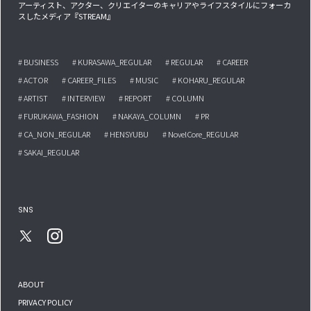
アーティスト、アクター、クリエイターのキャリアやライフスタイルにフォーカ
スしたメディア『STREAM』
# BUSINESS
# KURASAWA_REGULAR
# REGULAR
# CAREER
# ACTOR
# CAREER_FILES
# MUSIC
# KOHARU_REGULAR
# ARTIST
# INTERVIEW
# REPORT
# COLUMN
# FURUKAWA_FASHION
# NAKAYA_COLUMN
# PR
# CA_NON_REGULAR
# HENSYUBU
# NovelCore_REGULAR
# SAKAI_REGULAR
SNS
ABOUT
PRIVACY POLICY