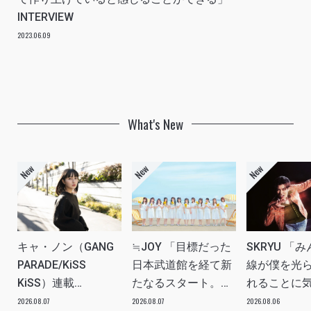
INTERVIEW
2023.06.09
What's New
キャ・ノン（GANG
≒JOY 「目標だった
SKRYU 「
PARADE/KiSS
日本武道館を経て新
線が僕を光
KiSS）連載
たなるスタート。
れることに
vol.113「読者からの
≒JOYにしかない魅
た」 INTERV
2026.08.07
2026.08.07
2026.08.06