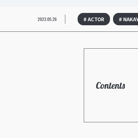
# ACTOR
# NAKA
2023.05.26
Contents