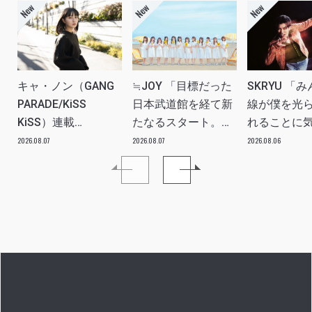
キャ・ノン（GANG
≒JOY 「目標だった
SKRYU 「
PARADE/KiSS
日本武道館を経て新
線が僕を光
KiSS）連載
たなるスタート。
れることに
vol.113「読者からの
≒JOYにしかない魅
た」 INTERV
2026.08.07
2026.08.07
2026.08.06
質問”のんちゃんはラ
力を磨いていきた
イブ中に遊び人から
い。」INTERVIEW
愛を感じる時はどん
な時ですか？”への回
答です」アイドルリ
アル備忘録