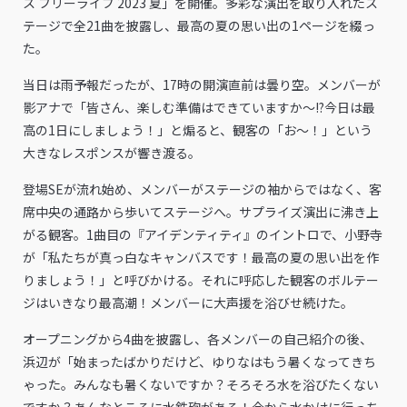
ス フリーライブ 2023 夏」を開催。多彩な演出を取り入れたス
テージで全21曲を披露し、最高の夏の思い出の1ページを綴っ
た。
当日は雨予報だったが、17時の開演直前は曇り空。メンバーが
影アナで「皆さん、楽しむ準備はできていますか～!?今日は最
高の1日にしましょう！」と煽ると、観客の「お～！」という
大きなレスポンスが響き渡る。
登場SEが流れ始め、メンバーがステージの袖からではなく、客
席中央の通路から歩いてステージへ。サプライズ演出に沸き上
がる観客。1曲目の『アイデンティティ』のイントロで、小野寺
が「私たちが真っ白なキャンバスです！最高の夏の思い出を作
りましょう！」と呼びかける。それに呼応した観客のボルテー
ジはいきなり最高潮！メンバーに大声援を浴びせ続けた。
オープニングから4曲を披露し、各メンバーの自己紹介の後、
浜辺が「始まったばかりだけど、ゆりなはもう暑くなってきち
ゃった。みんなも暑くないですか？そろそろ水を浴びたくない
ですか？あんなところに水鉄砲がある！今から水かけに行っち