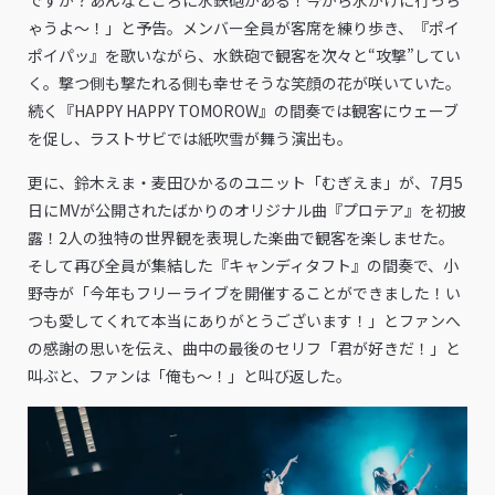
ゃうよ～！」と予告。メンバー全員が客席を練り歩き、『ポイ
ポイパッ』を歌いながら、水鉄砲で観客を次々と“攻撃”してい
く。撃つ側も撃たれる側も幸せそうな笑顔の花が咲いていた。
続く『HAPPY HAPPY TOMOROW』の間奏では観客にウェーブ
を促し、ラストサビでは紙吹雪が舞う演出も。
更に、鈴木えま・麦田ひかるのユニット「むぎえま」が、7月5
日にMVが公開されたばかりのオリジナル曲『プロテア』を初披
露！2人の独特の世界観を表現した楽曲で観客を楽しませた。
そして再び全員が集結した『キャンディタフト』の間奏で、小
野寺が「今年もフリーライブを開催することができました！い
つも愛してくれて本当にありがとうございます！」とファンへ
の感謝の思いを伝え、曲中の最後のセリフ「君が好きだ！」と
叫ぶと、ファンは「俺も～！」と叫び返した。