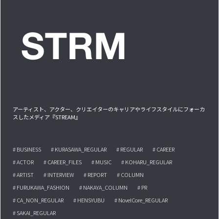
アーティスト、アクター、クリエイターのキャリアやライフスタイルにフォーカ
スしたメディア『STREAM』
# BUSINESS
# KURASAWA_REGULAR
# REGULAR
# CAREER
# ACTOR
# CAREER_FILES
# MUSIC
# KOHARU_REGULAR
# ARTIST
# INTERVIEW
# REPORT
# COLUMN
# FURUKAWA_FASHION
# NAKAYA_COLUMN
# PR
# CA_NON_REGULAR
# HENSYUBU
# NovelCore_REGULAR
# SAKAI_REGULAR