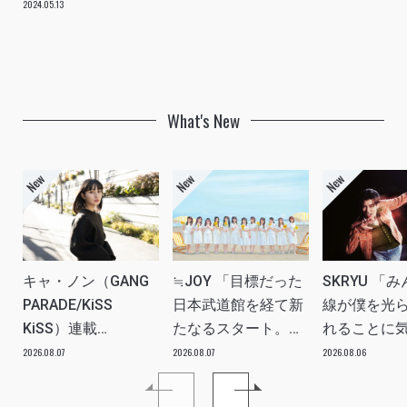
2024.05.13
What's New
キャ・ノン（GANG
≒JOY 「目標だった
SKRYU 「
PARADE/KiSS
日本武道館を経て新
線が僕を光
KiSS）連載
たなるスタート。
れることに
vol.113「読者からの
≒JOYにしかない魅
た」 INTERV
2026.08.07
2026.08.07
2026.08.06
質問”のんちゃんはラ
力を磨いていきた
イブ中に遊び人から
い。」INTERVIEW