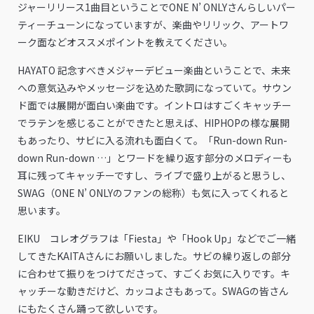
ジャーリリース1曲目ということでONE N’ ONLYさんらしいパー
ティーチューンになっていますが、楽曲やリリック、アートワ
ーク面などオススメポイントを教えてください。
HAYATO 記念すべきメジャーデビュー楽曲ということで、未来
への意気込みやメッセージを込めた歌詞になっていて。サウン
ド面では展開が面白い楽曲です。イントロはすごくキャッチー
でラテンを感じることができたと思えば、HIPHOPの様な展開
もあったり、サビに入る流れも面白くて。「Run-down Run-
down Run-down …」とワードを繰り返す部分のメロディーも
耳に残ってキャッチーですし、ライブで盛り上がると思うし、
SWAG（ONE N’ ONLYのファンの総称）も気に入ってくれると
思います。
EIKU コレオグラフは「Fiesta」や「Hook Up」などでご一緒
してきたKAITAさんにお願いしました。サビの繰り返しの部分
に合わせて振りをつけてださって、すごくお気に入りです。キ
ャッチーな動きだけど、カッコよさもあって。SWAGの皆さん
にもたくさん踊って欲しいです。