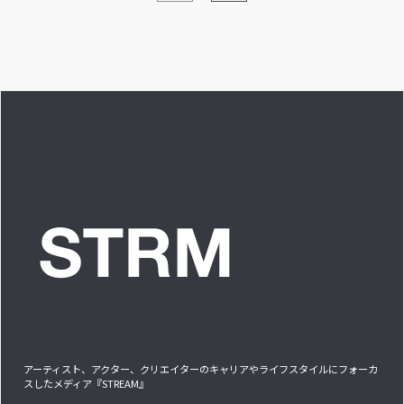
愛を感じる時はどん
な時ですか？”への回
答です」アイドルリ
アル備忘録
アーティスト、アクター、クリエイターのキャリアやライフスタイルにフォーカ
スしたメディア『STREAM』