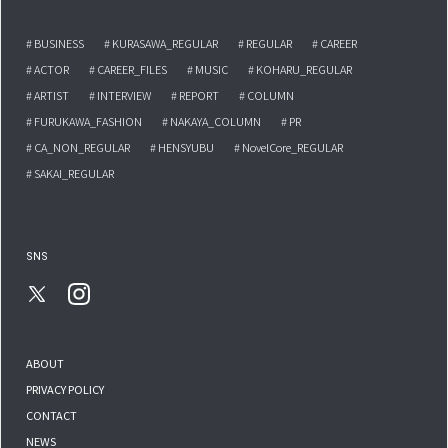
# BUSINESS
# KURASAWA_REGULAR
# REGULAR
# CAREER
# ACTOR
# CAREER_FILES
# MUSIC
# KOHARU_REGULAR
# ARTIST
# INTERVIEW
# REPORT
# COLUMN
# FURUKAWA_FASHION
# NAKAYA_COLUMN
# PR
# CA_NON_REGULAR
# HENSYUBU
# NovelCore_REGULAR
# SAKAI_REGULAR
SNS
ABOUT
PRIVACY POLICY
CONTACT
NEWS