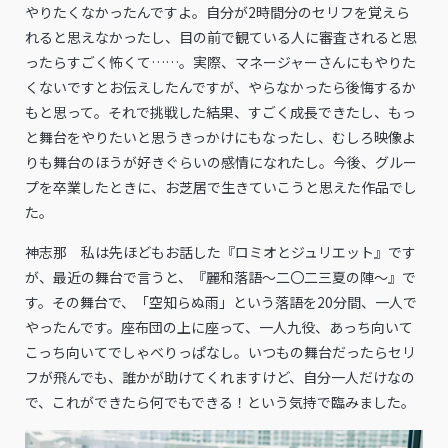
やりたくなかったんですよ。自分が2時間分のセリフを覚えら
れると思えなかったし、目の前で観ている人に審査されると思
ったらすごく怖くて……。実際、マネージャーさんにもやりた
くないですとお伝えしたんですが、やらなかったら後悔するか
もと思って。それで挑戦した結果、すごく成長できたし、もっ
と舞台をやりたいと思うきっかけにもなったし、むしろ映像よ
りも舞台のほうが好きぐらいの感情になれたし。今後、グルー
プを卒業したときに、お芝居で生きていこうと思えた作品でし
た。
神志那 私は先ほどもお話した『ロミオとジュリエット』です
が、最近の舞台で言うと、『麗和落語～二〇二三夏の陣～』で
す。その舞台で、「空知らぬ雨」という落語を20分間、一人で
やったんです。座布団の上に座って、一人九役、あっち向いて
こっち向いてでしゃべりっぱなし。いつもの舞台だったらセリ
フが飛んでも、誰かが助けてくれますけど、自分一人だけなの
で、これができたら何でもできる！という気持で臨みました。