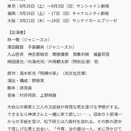
東京：8月26日（土）〜9月3日（日）サンシャイン劇場
福岡：9月16日（土）・17日（日）キャナルシティ劇場
大阪：9月21日（木）〜24日（日）サンケイホールブリーゼ
【出演者】
林一敬（ジャニーズJr.）
濱田龍臣 手島麗央（ジャニーズJr.）
入山杏奈 神志那結衣 関根優那 賀集利樹 福室莉音
岡田達也／内海光司／片岡鶴太郎（特別出演） 他
原作：高木彬光『呪縛の家』（光文社文庫）
演出・構成：野坂実
脚本：須貝英
音楽：村井邦彦、上野耕路
大伯父の舜斎と三人の又従妹が奇怪な死を遂げる予感がする。
できるなら神津さんと一緒に来て欲しい……。旧友の卜部鴻一
からの手紙を受け、松下研三は八坂村を訪れる。その旅の途中
で怪しげな男と出会い、「今宵、汝の娘は⼀⼈、⽔に浮かびて