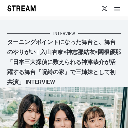
Skip
to
content
INTERVIEW
ターニングポイントになった舞台と、舞台
のやりがい | 入山杏奈×神志那結衣×関根優那
「日本三大探偵に数えられる神津恭介が活
躍する舞台『呪縛の家』で三姉妹として初
共演」 INTERVIEW