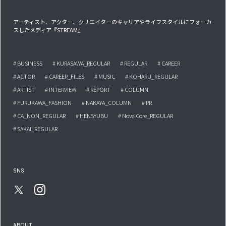
アーティスト、アクター、クリエイターのキャリアやライフスタイルにフォーカ
スしたメディア『STREAM』
# BUSINESS
# KURASAWA_REGULAR
# REGULAR
# CAREER
# ACTOR
# CAREER_FILES
# MUSIC
# KOHARU_REGULAR
# ARTIST
# INTERVIEW
# REPORT
# COLUMN
# FURUKAWA_FASHION
# NAKAYA_COLUMN
# PR
# CA_NON_REGULAR
# HENSYUBU
# NovelCore_REGULAR
# SAKAI_REGULAR
SNS
ABOUT