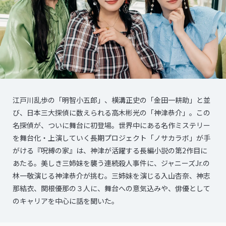
江戸川乱歩の「明智小五郎」、横溝正史の「金田一耕助」と並
び、日本三大探偵に数えられる高木彬光の「神津恭介」。この
名探偵が、ついに舞台に初登場。世界中にある名作ミステリー
を舞台化・上演していく長期プロジェクト「ノサカラボ」が手
がける『呪縛の家』は、神津が活躍する長編小説の第2作目に
あたる。美しき三姉妹を襲う連続殺人事件に、ジャニーズJr.の
林一敬演じる神津恭介が挑む。三姉妹を演じる入山杏奈、神志
那結衣、関根優那の３人に、舞台への意気込みや、俳優として
のキャリアを中心に話を聞いた。