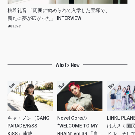
柚希礼音 「周囲に勧められて入学した宝塚で、
新たに夢が広がった」 INTERVIEW
2023.05.01
What's New
キャ・ノン（GANG
Novel Coreの
LINKL PLA
PARADE/KiSS
“WELCOME TO MY
は大きく国
KiSS）連載
BRAIN” vol.39 「自
ドル、そし