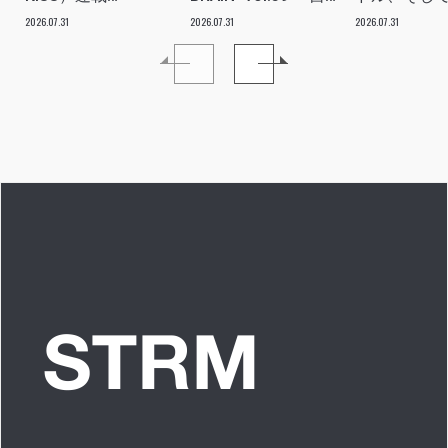
vol.112「特別企画
分たちの世代のルー
ツアー。い
2026.07.31
2026.07.31
2026.07.31
メンバーともっとは
ツ、カルチャーなど
本当にプラ
なSO LONG!!ーチャ
を、みんなで強く押
世界を繋ぐ
ンベイビー編ー」ア
し出す必要がある」
きるアイド
イドルリアル備忘録
プに」INTER