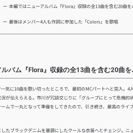
本編ではニューアルバム『Flora』収録の全13曲を含む20曲
最後はメンバー4人も作詞に参加した「Colors」を歌唱
ルバム『Flora』収録の全13曲を含む20曲
一気に10曲を歌い切ったところで、最初のMCパートへと突入。4
我の状況が伝えらえる。市川が冗談交じりに「グループにとって危機的
チームで一丸となって準備をしてきたので、引き続き、最高のライ
にしたブラックデニムを基調にしたクールな衣装へとチェンジ。ニ