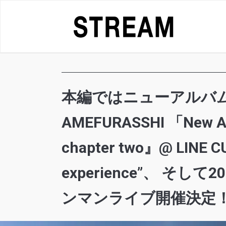
Skip
to
content
本編ではニューアルバム『
AMEFURASSHI 「New A
chapter two』@ LINE C
experience”、 そして
ンマンライブ開催決定！」