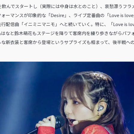
お酒を飲んでスタートし（実際には中身は水とのこと）、哀愁漂うフ
ーマンスが印象的な「Desire」、ライブ定番曲の「Love is lo
配信曲「イニミニマニモ」へと続いていく。特に、「Love is lo
島はなと鈴木萌花もステージを降りて客席内を練り歩きながらパフ
ルな新衣装と客席から登場というサプライズも相まって、後半戦へ