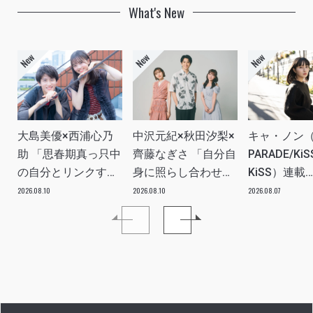
What's New
大島美優×西浦心乃
中沢元紀×秋田汐梨×
キャ・ノン（
助 「思春期真っ只中
齊藤なぎさ 「自分自
PARADE/KiS
の自分とリンクする
身に照らし合わせな
KiSS）連載
役柄を演じるドラマ
がら見るとリアルな
vol.113「
2026.08.10
2026.08.10
2026.08.07
『GTO』」
ドラマ『幸せになり
質問”のんち
INTERVIEW
たいマサムネ君』」
イブ中に遊
INTERVIEW
愛を感じる
な時ですか？
答です」ア
アル備忘録