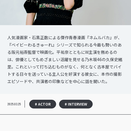
人気漫画家・石黒正数による傑作青春漫画『ネムルバカ』が、
『ベイビーわるきゅーれ』シリーズで知られる今最も勢いのあ
る阪元裕吾監督で映画化。平祐奈とともにW主演を務めるの
は、俳優としてもめざましい活躍を見せる乃木坂46の久保史緒
里。これといって打ち込むものがなく、何となく古本屋でバイ
トする日々を送っている主人公を好演する彼女に、本作の撮影
エピソードや、共演者の印象などを中心に話を聞いた。
# ACTOR
# INTERVIEW
2025.03.25