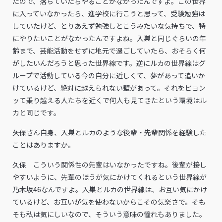
たので、落ちていたらやることがなかったんですよ。この世界
に入っていなかったら、進学校に行こうと思って、受験勉強は
していたけど、とりあえず勉強しとこうみたいな気持ちで、特
にやりたいことがなかったんですよね。入巣と同じぐらいの年
齢まで、芸能活動をせずに地元で過ごしていたら、おそらく何
がしたいんだろうと思った世界線です。逆にルカの世界線はグ
ループで活動している今の自分に近しくて、夢があって追いか
けているけど、絶対に越えられない壁があって。それをピョン
ッて乗り越える人たちを近くで何人も見てきたという環境はル
カと同じです。
――久保さん自身、入巣とルカのような後輩・先輩関係を経験した
ことはありますか。
久保 こういう関係性の先輩はいなかったですね。後輩が接し
やすいように、先輩のほうが気にかけてくれるという世界線が
乃木坂46なんですよ。入巣とルカの世界線は、お互い気にかけ
ているけど、お互いが気を使わないからこその気楽さで。そも
そも私は気にしいなので、そういう意味の憧れもありました。