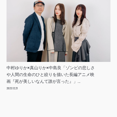
中村ゆりか×真山りか×中島良「ゾンビの悲しさ
や人間の生命のひと絞りを描いた長編アニメ映
画『死が美しいなんて誰が言った』」
INTERVIEW
2023.12.21