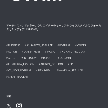
アーティスト、アクター、クリエイターのキャリアやライフスタイルにフォーカ
スしたメディア『STREAM』
# BUSINESS
# KURASAWA_REGULAR
# REGULAR
# CAREER
# ACTOR
# CAREER_FILES
# MUSIC
# KOHARU_REGULAR
# ARTIST
# INTERVIEW
# REPORT
# COLUMN
# FURUKAWA_FASHION
# NAKAYA_COLUMN
# PR
# CA_NON_REGULAR
# HENSYUBU
# NovelCore_REGULAR
# SAKAI_REGULAR
SNS