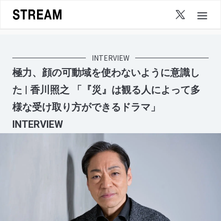
Skip
to
content
INTERVIEW
極力、顔の可動域を使わないように意識し
た | 香川照之 「『災』は観る人によって多
様な受け取り方ができるドラマ」
INTERVIEW