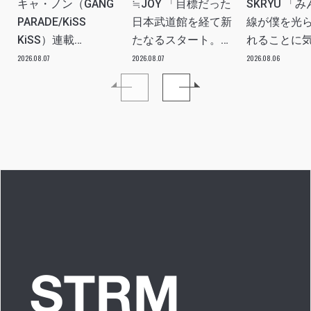
キャ・ノン（GANG
≒JOY 「目標だった
SKRYU 「
PARADE/KiSS
日本武道館を経て新
線が僕を光
KiSS）連載
たなるスタート。
れることに
vol.113「読者からの
≒JOYにしかない魅
た」 INTERV
2026.08.07
2026.08.07
2026.08.06
質問”のんちゃんはラ
力を磨いていきた
イブ中に遊び人から
い。」INTERVIEW
愛を感じる時はどん
な時ですか？”への回
答です」アイドルリ
アル備忘録