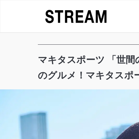
Skip
to
content
マキタスポーツ 「世
のグルメ！マキタスポー