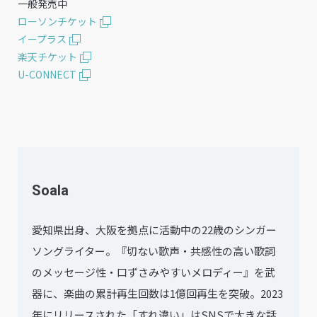
一般発売中
ローソンチケット
イープラス
楽天チケット
U-CONNECT
Soala
愛知県出身、大阪を拠点に活動中の22歳のシンガー
ソングライター。『切ない歌声・共感性の高い歌詞
のメッセージ性・⼝ずさみやすいメロディー』を武
器に、楽曲の累計再⽣回数は1億回再⽣を突破。2023
年にリリースされた「すれ違い」はSNSで⼤きな話