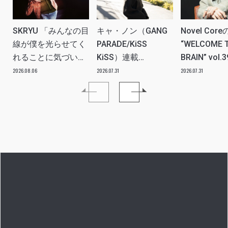
SKRYU 「みんなの目
キャ・ノン（GANG
Novel Core
線が僕を光らせてく
PARADE/KiSS
“WELCOME 
れることに気づい
KiSS）連載
BRAIN” vol.
た」 INTERVIEW
vol.112「特別企画
分たちの世
2026.08.06
2026.07.31
2026.07.31
メンバーともっとは
ツ、カルチ
なSO LONG!!ーチャ
を、みんな
ンベイビー編ー」ア
し出す必要
イドルリアル備忘録