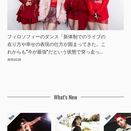
フィロソフィーのダンス「新体制でのライブの
在り方や幸せの表現の仕方が固まってきた。こ
れからも“今が最強”だという状態で突っ走って
いきたい」INTERVIEW
2025.03.29
What's New