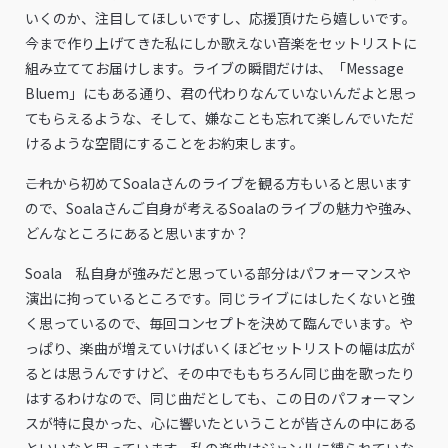
いくのか、注目してほしいですし、応援頂けたら嬉しいです。
今まで作り上げてきた私にしか歌えない音楽をセットリストに
組み立ててお届けします。ライブの瞬間だけは、「Message
Bluem」にもある通り、君の代わりなんていないんだよと思っ
てもらえるような、そして、嫌なことも忘れて楽しんでいただ
けるような空間にすることをお約束します。
――これから初めてSoalaさんのライブを観る方もいると思います
ので、Soalaさんご自身が考えるSoalaのライブの魅力や強み、
どんなところにあると思いますか？
Soala 私自身が強みだと思っている部分はパフォーマンスや
演出に拘っているところです。同じライブにはしたくないと強
く思っているので、毎回コンセプトを決めて臨んでいます。や
っぱり、楽曲が増えていけばいくほどセットリストの幅は広が
るとは思うんですけど、その中でももちろん同じ曲を歌ったり
はするわけなので、同じ曲だとしても、この日のパフォーマン
スが特に良かった、心に響いたということが皆さんの中にある
といいなと思っています。私の楽曲はジャンルに縛られていな