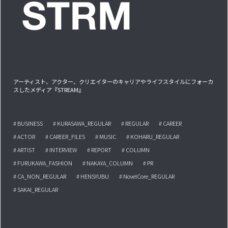
アーティスト、アクター、クリエイターのキャリアやライフスタイルにフォーカ
スしたメディア『STREAM』
# BUSINESS
# KURASAWA_REGULAR
# REGULAR
# CAREER
# ACTOR
# CAREER_FILES
# MUSIC
# KOHARU_REGULAR
# ARTIST
# INTERVIEW
# REPORT
# COLUMN
# FURUKAWA_FASHION
# NAKAYA_COLUMN
# PR
# CA_NON_REGULAR
# HENSYUBU
# NovelCore_REGULAR
# SAKAI_REGULAR