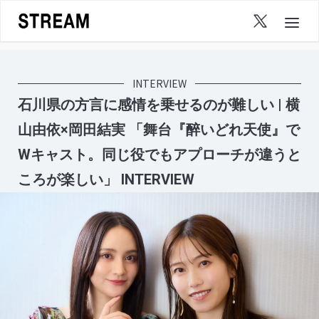
Skip
to
content
INTERVIEW
石川県の方言に感情を乗せるのが難しい | 横
山由依×岡田結実 「舞台『醉いどれ天使』で
Wキャスト。同じ役でもアプローチが違うと
ころが楽しい」 INTERVIEW