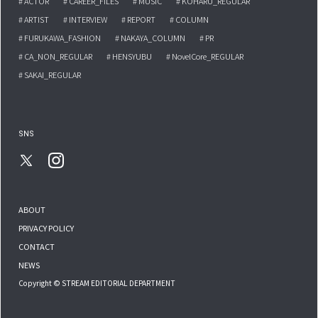
# ACTOR
# CAREER_FILES
# MUSIC
# KOHARU_REGULAR
# ARTIST
# INTERVIEW
# REPORT
# COLUMN
# FURUKAWA_FASHION
# NAKAYA_COLUMN
# PR
# CA_NON_REGULAR
# HENSYUBU
# NovelCore_REGULAR
# SAKAI_REGULAR
SNS
ABOUT
PRIVACY POLICY
CONTACT
NEWS
Copyright © STREAM EDITORIAL DEPARTMENT