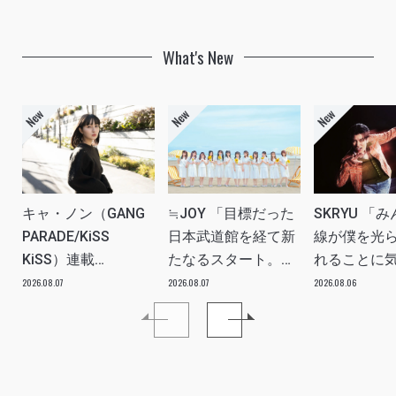
What's New
キャ・ノン（GANG
≒JOY 「目標だった
SKRYU 「
PARADE/KiSS
日本武道館を経て新
線が僕を光
KiSS）連載
たなるスタート。
れることに
vol.113「読者からの
≒JOYにしかない魅
た」 INTERV
2026.08.07
2026.08.07
2026.08.06
質問”のんちゃんはラ
力を磨いていきた
イブ中に遊び人から
い。」INTERVIEW
愛を感じる時はどん
な時ですか？”への回