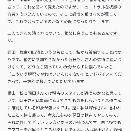
さって、それを聞いて覚えたのですが、ニュートラルな状態の
方言を吹き込んでいるので、そこに感情を乗せるのが難しく
て、これで合っているのかなと心配になったりもします。
――二人でぎんの演じ方について、相談し合うこともあるんです
か。
岡田 舞台初出演というのもあって、私から質問することばか
りです。稽古に参加できなかった翌日も、ぎんの感情に追いつ
けなくて、どう立ち回っていいか分からずに悩んでいたら、
「こういう解釈でやればいいんじゃない」とアドバイスをくだ
さって、一方的に教えていただいています。
横山 私と岡田さんでは稽古のスタイルが違うのかなと思って
いて、岡田さんは事前に考えてきたものをしっかりと深作さん
に確認している印象が強いんです。逆に私は深作さんに言われ
たことを持ち帰って、考えたものを翌日の稽古でやってみて、
それに対してどういう反応があるのか待つんです。同じ役でも
アプローチが違うところが楽しいですね。私は岡田さんが深作