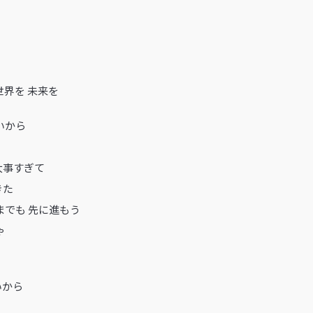
世界を 未来を
いから
大事すぎて
きた
までも 先に進もう
ゃ
いから