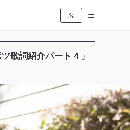
07「ボツ歌詞紹介パート４」