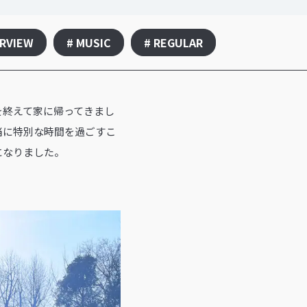
ERVIEW
# MUSIC
# REGULAR
Y』を終えて家に帰ってきまし
当に特別な時間を過ごすこ
になりました。
。