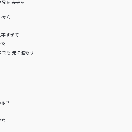
世界を 未来を
いから
大事すぎて
きた
までも 先に進もう
ゃ
める？
かな