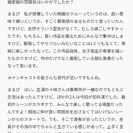
――城定組の雰囲気はいかがでしたか？
まるぴ 私が想像していた映画のクルーっていうのは、良い意
味で硬いというか、すごく緊張感のあるものだと思っていたん
ですけど、全然そういう空気がなくて、むしろ過ごしやすかっ
たです。もちろん、良い作品を撮るためにみんなで集中はしま
すけど、緊張してやりづらいみたいなことは1ミリもなくて、単
純に楽しかったなって。この作品自体、女子高生の青春を描い
たものですけど、作中だけでなく撮影している間も青春だった
なって思います。
――メインキャストの皆さんも世代が近いですもんね。
まるぴ はい。主演の十味さんは事務所が一緒なのでもともと
交流はあったんですけど、ほかの2人は今回が初共演でした。最
初のシーンがカラオケで、みんなで楽しく歌ってる場面だった
んですよ！相当に仲が良い雰囲気を出さなくてはいけないシー
ンからのスタートで。でも、そこで波長が合ったというか、全
員がその役の中でちゃんと生きている感じがあって。上手く言