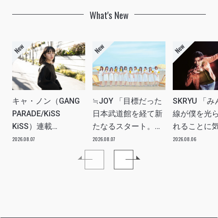
What's New
キャ・ノン（GANG
≒JOY 「目標だった
SKRYU 「
PARADE/KiSS
日本武道館を経て新
線が僕を光
KiSS）連載
たなるスタート。
れることに
vol.113「読者からの
≒JOYにしかない魅
た」 INTERV
2026.08.07
2026.08.07
2026.08.06
質問”のんちゃんはラ
力を磨いていきた
イブ中に遊び人から
い。」INTERVIEW
愛を感じる時はどん
な時ですか？”への回
答です」アイドルリ
アル備忘録