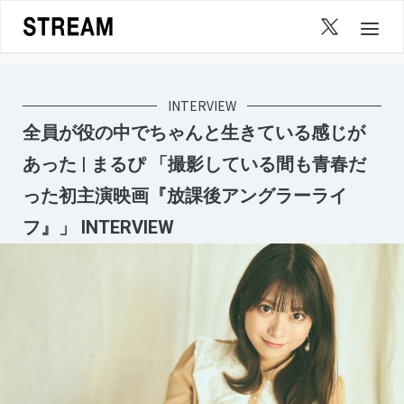
Skip
to
content
INTERVIEW
全員が役の中でちゃんと生きている感じが
あった | まるぴ 「撮影している間も青春だ
った初主演映画『放課後アングラーライ
フ』」 INTERVIEW