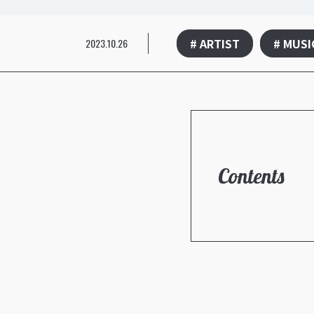
# ARTIST
# MUSI
2023.10.26
Contents