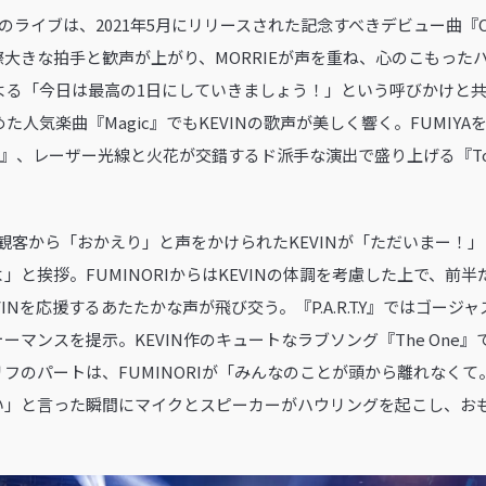
のライブは、2021年5月にリリースされた記念すべきデビュー曲『CL
一際大きな拍手と歓声が上がり、MORRIEが声を重ね、心のこもっ
Iによる「今日は最高の1日にしていきましょう！」という呼びかけと
た人気楽曲『Magic』でもKEVINの歌声が美しく響く。FUMIY
2』、レーザー光線と火花が交錯するド派手な演出で盛り上げる『To T
。
観客から「おかえり」と声をかけられたKEVINが「ただいまー！
」と挨拶。FUMINORIからはKEVINの体調を考慮した上で、前
INを応援するあたたかな声が飛び交う。『P.A.R.T.Y』ではゴー
ーマンスを提示。KEVIN作のキュートなラブソング『The One
フのパートは、FUMINORIが「みんなのことが頭から離れなくて
い」と言った瞬間にマイクとスピーカーがハウリングを起こし、お