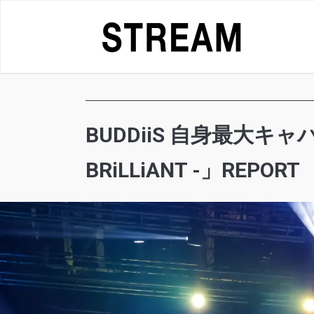
Skip
to
content
BUDDiiS 自身最大キャ
BRiLLiANT -」REPORT