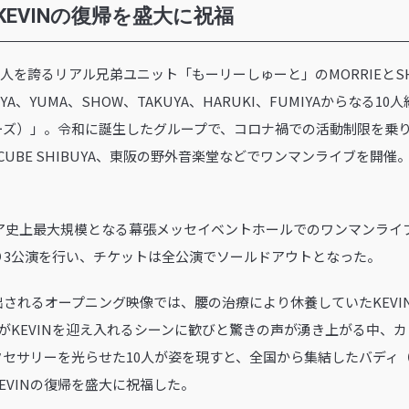
KEVINの復帰を盛大に祝福
万人を誇るリアル兄弟ユニット「もーリーしゅーと」のMORRIEとS
SEIYA、YUMA、SHOW、TAKUYA、HARUKI、FUMIYAからな
ディーズ）」。令和に誕生したグループで、コロナ禍での活動制限を乗
 CUBE SHIBUYA、東阪の野外音楽堂などでワンマンライブを開
ャリア史上最大規模となる幕張メッセイベントホールでのワンマンライブは
り3公演を行い、チケットは全公演でソールドアウトとなった。
されるオープニング映像では、腰の治療により休養していたKEVI
がKEVINを迎え入れるシーンに歓びと驚きの声が湧き上がる中、
セサリーを光らせた10人が姿を現すと、全国から集結したバディ（B
EVINの復帰を盛大に祝福した。