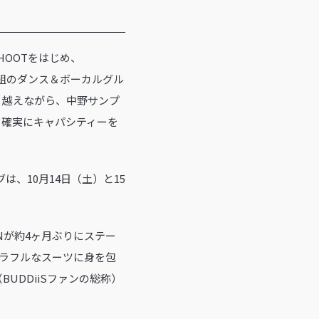
HOOTをはじめ、
る10人組のダンス＆ボーカルグル
り越えながら、中野サンプ
催。確実にキャパシティーを
、10月14日（土）と15
Nが約4ヶ月ぶりにステー
カラフルなスーツに身を包
UDDiiSファンの総称）