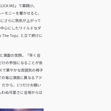
ICK ME』で幕開け。
たハーモニーを響かせると、
共にさらに熱気が上がって
Aを中心にしたワイルドなダ
he Top』と立て続けに
」と満面の笑顔。「早く会
半だけの参加になることが告
ジャスで華やかな雰囲気の椅子
』での毎公演度に異なるアド
。だから、1つだけお願い
もわぬ可愛さに会場からは