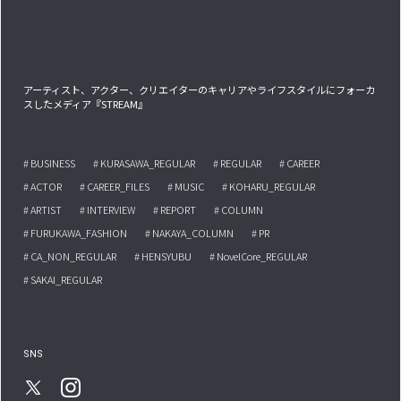
アーティスト、アクター、クリエイターのキャリアやライフスタイルにフォーカ
スしたメディア『STREAM』
# BUSINESS
# KURASAWA_REGULAR
# REGULAR
# CAREER
# ACTOR
# CAREER_FILES
# MUSIC
# KOHARU_REGULAR
# ARTIST
# INTERVIEW
# REPORT
# COLUMN
# FURUKAWA_FASHION
# NAKAYA_COLUMN
# PR
# CA_NON_REGULAR
# HENSYUBU
# NovelCore_REGULAR
# SAKAI_REGULAR
SNS