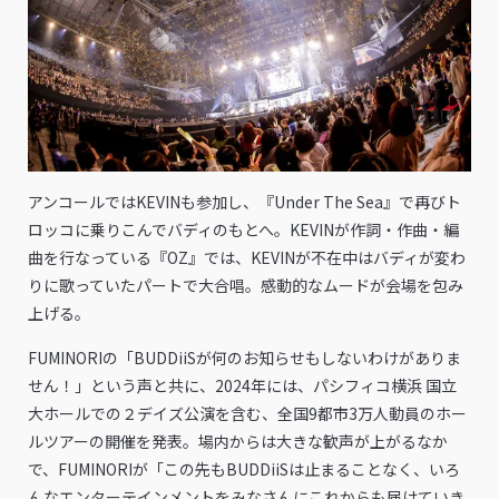
アンコールではKEVINも参加し、『Under The Sea』で再びト
ロッコに乗りこんでバディのもとへ。KEVINが作詞・作曲・編
曲を行なっている『OZ』では、KEVINが不在中はバディが変わ
りに歌っていたパートで大合唱。感動的なムードが会場を包み
上げる。
FUMINORIの「BUDDiiSが何のお知らせもしないわけがありま
せん！」という声と共に、2024年には、パシフィコ横浜 国立
大ホールでの２デイズ公演を含む、全国9都市3万人動員のホー
ルツアーの開催を発表。場内からは大きな歓声が上がるなか
で、FUMINORIが「この先もBUDDiiSは止まることなく、いろ
んなエンターテインメントをみなさんにこれからも届けていき