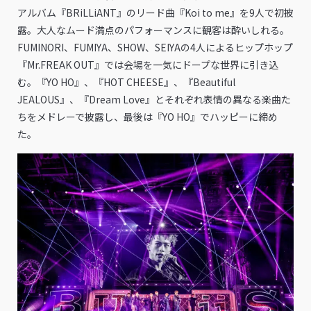
アルバム『BRiLLiANT』のリード曲『Koi to me』を9人で初披
露。大人なムード満点のパフォーマンスに観客は酔いしれる。
FUMINORI、FUMIYA、SHOW、SEIYAの4人によるヒップホップ
『Mr.FREAK OUT』では会場を一気にドープな世界に引き込
む。『YO HO』、『HOT CHEESE』、『Beautiful
JEALOUS』、『Dream Love』とそれぞれ表情の異なる楽曲た
ちをメドレーで披露し、最後は『YO HO』でハッピーに締め
た。