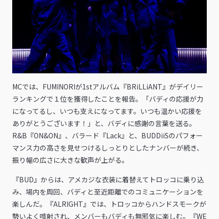
MCでは、FUMINORIが1stアルバム『BRiLLiANT』がデイリー
ランキングで１位を獲得したことを報告。「バディの応援が力
になってるし、いつも支えになってます。いつも温かい応援を
ありがとうございます！」と、バディに感謝の言葉を送る。
R&B『ON&ON』、バラード『Lack』と、BUDDiiSのパフォー
マンス力の高さを見せつけるしっとりとしたナンバーが続き、
振り幅の広さに大きな歓声が上がる。
『BUD』からは、アメカジな衣装に着替えてトロッコに乗り込
み、場内を周回、バディと至近距離でのコミュニケーションを
楽しんだ。『ALRIGHT』では、トロッコからハンドスモークが
勢いよく噴射され、メンバーもバディも無邪気に楽しむ。『WE