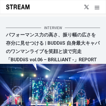
Skip
to
content
INTERVIEW
パフォーマンス力の高さ、振り幅の広さを
存分に見せつける | BUDDiiS 自身最大キャパ
のワンマンライブを笑顔と涙で完走
「BUDDiiS vol.06 – BRiLLiANT -」REPORT