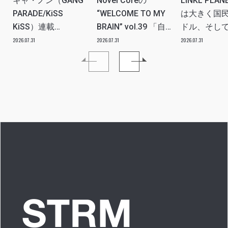
キャ・ノン（GANG
Novel Coreの
LINKL PLA
PARADE/KiSS
“WELCOME TO MY
は大きく国
KiSS）連載
BRAIN” vol.39 「自
ドル、そし
vol.112「特別企画
分たちの世代のルー
ツアー。い
2026.07.31
2026.07.31
2026.07.31
メンバーともっとは
ツ、カルチャーなど
本当にプラ
なSO LONG!!ーチャ
を、みんなで強く押
世界を繋ぐ
ンベイビー編ー」ア
し出す必要がある」
きるアイド
イドルリアル備忘録
プに」INTER