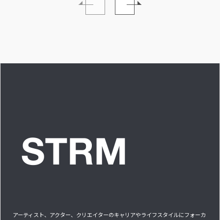
イブ中に遊び人から
い。」INTERVIEW
愛を感じる時はどん
な時ですか？”への回
答です」アイドルリ
アル備忘録
アーティスト、アクター、クリエイターのキャリアやライフスタイルにフォーカ