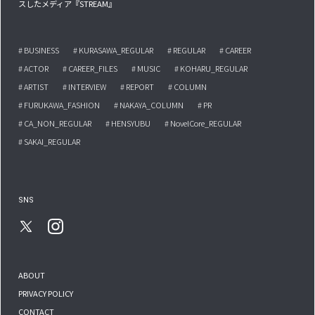
スしたメディア『STREAM』
# BUSINESS
# KURASAWA_REGULAR
# REGULAR
# CAREER
# ACTOR
# CAREER_FILES
# MUSIC
# KOHARU_REGULAR
# ARTIST
# INTERVIEW
# REPORT
# COLUMN
# FURUKAWA_FASHION
# NAKAYA_COLUMN
# PR
# CA_NON_REGULAR
# HENSYUBU
# NovelCore_REGULAR
# SAKAI_REGULAR
SNS
ABOUT
PRIVACY POLICY
CONTACT