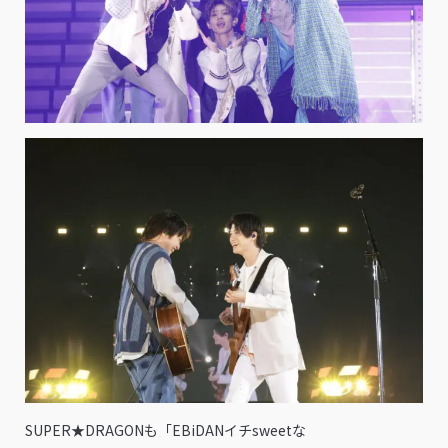
SUPER★DRAGONも「EBiDANイチsweetな