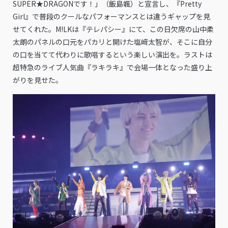
SUPER★DRAGONです！」（飯島颯）と宣言し、『Pretty
Girl』で普段のクールなパフォーマンスとは違うギャップを見
せてくれた。M!LKは『テレパシー』にて、この日欠席の山中柔
太朗のパネルの口元をパカリと開けた塩﨑太智が、そこに自分
の口を当てて代わりに歌唱するという楽しい演出を。ラストは
超特急のライブ人気曲『ラキラキ』で会場一体となった盛り上
がりを見せた。