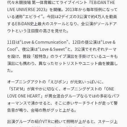
代々木競技場 第一体育館にてライブイベント『EBiDAN THE
LIVE UNIVERSE 2023』を開催。2013年から毎年恒例になって
いる通称“エビライ”。今回は2デイズの3公演で約4万人を動員
するEBiDAN史上最大のスケールとなり、全公演がソールドア
ウトという注目度の高さを見せた。
11日は“Love & Communication”、12日の昼公演は“Love &
Cool”、夜公演は“Love & Sweet”と、3公演でそれぞれテーマ
を設け、普段「超特急」のライブ演出を手掛けているユーキも
演出にも携わり、異なったセットリストやユニット曲を披露し
た。
オープニングアクトの「えびポン」が元気いっぱいに、
「STA*M」が爽やかに切なく、オープニングゲストの「ONE
LOVE ONE HEART」が男女混合グループならではの多彩なパフ
ォーマンスで沸かせると、そこに赤いサーチライトが走って警
告音が鳴り、会場の熱がグッと上がる。
出演グループの紹介VTRに続いて照明が上がると、ステージ上