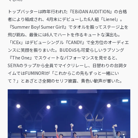
トップバッターは昨年行われた『EBiDAN AUDITION』の合格
者により結成され、4月末にデビューした6人組「Lienel」。
『Summer Boy! Sumer Girl!』でタオルを振ってステージ上を
飛び跳ね、最後には6人でハートを作るキュートな演出も。
「ICEx」はデビューシングル『CANDY』で全方位のオーディエ
ンスに笑顔を振りまいた。BUDDiiSも可愛らしいラブソング
『The One』でスウィートなパフォーマンスを見せると、
SEIYAのラップから全員でマイクリレーし、日替わりの台詞タ
イムではFUMINORIが「これからこの先もずっと一緒にい
て？」とあざとさ全開のセリフ披露、黄色い歓声が響いた。