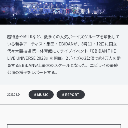
超特急やM!LKなど、数多くの人気ボーイズグループを輩出して
いる若手アーティスト集団・EBiDANが、8月11・12日に国立
代々木競技場 第一体育館にてライブイベント『EBiDAN THE
LIVE UNIVERSE 2023』を開催。2デイズの3公演で約4万人を動
員するEBiDAN史上最大のスケールとなった、エビライの最終
公演の様子をレポートする。
# MUSIC
# REPORT
2023.08.24