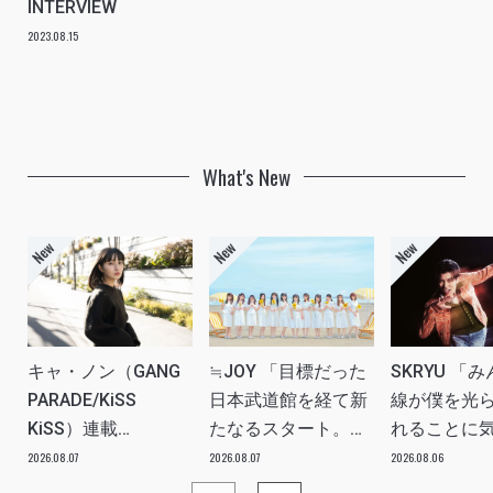
INTERVIEW
2023.08.15
What's New
キャ・ノン（GANG
≒JOY 「目標だった
SKRYU 「
PARADE/KiSS
日本武道館を経て新
線が僕を光
KiSS）連載
たなるスタート。
れることに
vol.113「読者からの
≒JOYにしかない魅
た」 INTERV
2026.08.07
2026.08.07
2026.08.06
質問”のんちゃんはラ
力を磨いていきた