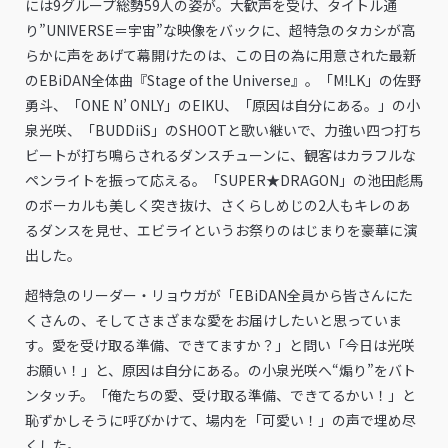
には9グループ総勢59人の姿が。大歓声を受け、タイトル通
り”UNIVERSE＝宇宙”な映像をバックに、超特急のタカシが高
らかに声をあげて幕開けたのは、この日の為に用意された最新
のEBiDAN全体曲『Stage of the Universe』。「M!LK」の佐野
勇斗、「ONE N’ ONLY」のEIKU、「原因は自分にある。」の小
泉光咲、「BUDDiiS」のSHOOTと歌い継いで、力強い四つ打ち
ビートが打ち鳴らされるダンスチューンに、観客はカラフルな
ペンライトを振って応える。「SUPER★DRAGON」の池田彪馬
のボーカルも美しく突き抜け、さくらしめじの2人もキレのあ
るダンスを見せ、エビライというお祭りのはじまりを豪華に演
出した。
超特急のリーダー・リョウガが「EBiDAN全員から皆さんにた
くさんの、そしてさまざまな愛をお届けしたいと思っていま
す。愛を受け取る準備、できてますか？」と問い「今日は光咲
お願い！」と、原因は自分にある。の小泉光咲へ“煽り”をバト
ンタッチ。「俺たちの愛、受け取る準備、できてるかい！」と
恥ずかしそうに呼びかけて、場内を「可愛い！」の声で埋め尽
くした。