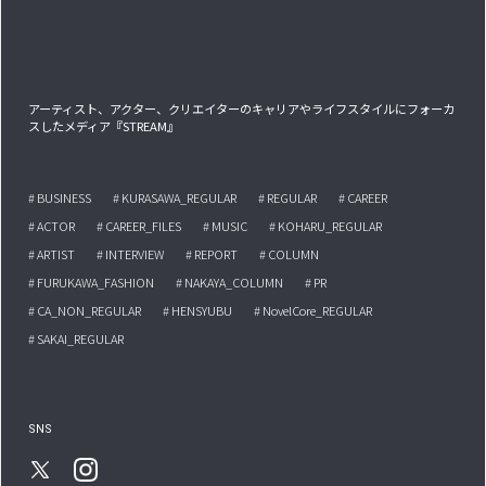
アーティスト、アクター、クリエイターのキャリアやライフスタイルにフォーカ
スしたメディア『STREAM』
# BUSINESS
# KURASAWA_REGULAR
# REGULAR
# CAREER
# ACTOR
# CAREER_FILES
# MUSIC
# KOHARU_REGULAR
# ARTIST
# INTERVIEW
# REPORT
# COLUMN
# FURUKAWA_FASHION
# NAKAYA_COLUMN
# PR
# CA_NON_REGULAR
# HENSYUBU
# NovelCore_REGULAR
# SAKAI_REGULAR
SNS