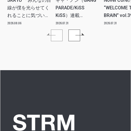
SKRYU 「みんなの目
キャ・ノン（GANG
Novel Core
線が僕を光らせてく
PARADE/KiSS
“WELCOME 
れることに気づい
KiSS）連載
BRAIN” vol.
た」 INTERVIEW
vol.112「特別企画
分たちの世
2026.08.06
2026.07.31
2026.07.31
メンバーともっとは
ツ、カルチ
なSO LONG!!ーチャ
を、みんな
ンベイビー編ー」ア
し出す必要
イドルリアル備忘録