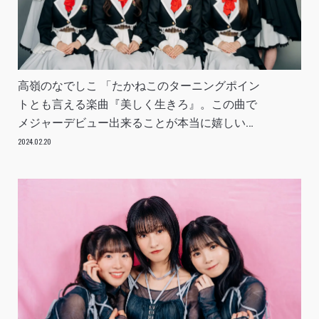
高嶺のなでしこ 「たかねこのターニングポイン
トとも言える楽曲『美しく生きろ』。この曲で
メジャーデビュー出来ることが本当に嬉しい」
INTERVIEW
2024.02.20