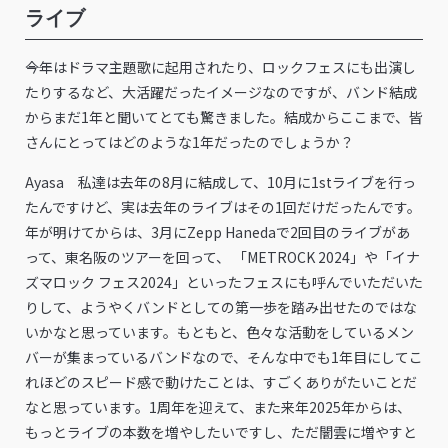
ライブ
――今年はドラマ主題歌に起用されたり、ロックフェスにも出演し
たりするなど、大活躍だったイメージなのですが、バンド結成
からまだ1年と聞いてとても驚きました。結成からここまで、皆
さんにとってはどのような1年だったのでしょうか？
Ayasa 私達は去年の8月に結成して、10月に1stライブを行っ
たんですけど、実は去年のライブはその1回だけだったんです。
年が明けてからは、3月にZepp Hanedaで2回目のライブがあ
って、東名阪のツアーを回って、 「METROCK 2024」や「イナ
ズマロック フェス2024」といったフェスにも呼んでいただいた
りして、ようやくバンドとしての第一歩を踏み出せたのではな
いかなと思っています。もともと、色々な活動をしているメン
バーが集まっているバンドなので、そんな中でも1年目にしてこ
れほどのスピード感で動けたことは、すごくありがたいことだ
なと思っています。1周年を迎えて、また来年2025年からは、
もっとライブの本数を増やしたいですし、ただ闇雲に増やすと