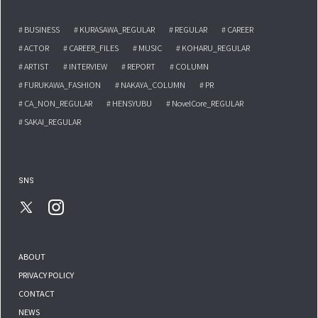
# BUSINESS
# KURASAWA_REGULAR
# REGULAR
# CAREER
# ACTOR
# CAREER_FILES
# MUSIC
# KOHARU_REGULAR
# ARTIST
# INTERVIEW
# REPORT
# COLUMN
# FURUKAWA_FASHION
# NAKAYA_COLUMN
# PR
# CA_NON_REGULAR
# HENSYUBU
# NovelCore_REGULAR
# SAKAI_REGULAR
SNS
ABOUT
PRIVACY POLICY
CONTACT
NEWS