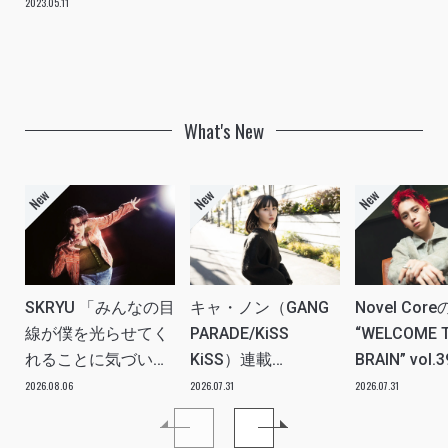
2023.05.11
What's New
SKRYU 「みんなの目
キャ・ノン（GANG
Novel Core
線が僕を光らせてく
PARADE/KiSS
“WELCOME 
れることに気づい
KiSS）連載
BRAIN” vol.
た」 INTERVIEW
vol.112「特別企画
分たちの世
2026.08.06
2026.07.31
2026.07.31
メンバーともっとは
ツ、カルチ
なSO LONG!!ーチャ
を、みんな