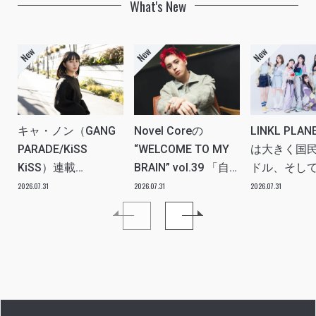
What's New
キャ・ノン（GANG
Novel Coreの
LINKL PLA
PARADE/KiSS
“WELCOME TO MY
は大きく国
KiSS）連載
BRAIN” vol.39 「自
ドル、そし
vol.112「特別企画
分たちの世代のルー
ツアー。い
2026.07.31
2026.07.31
2026.07.31
メンバーともっとは
ツ、カルチャーなど
本当にプラ
なSO LONG!!ーチャ
を、みんなで強く押
世界を繋ぐ
ンベイビー編ー」ア
し出す必要がある」
きるアイド
イドルリアル備忘録
プに」INTER