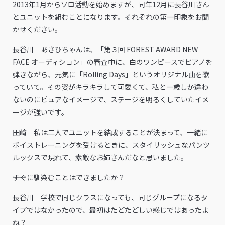
2013年1月からソロ活動を始めますが、同年12月に長谷川さん
とユニットを組むことになります。それぞれの第一印象をお聞
かせください。
長谷川 あさひちゃんは、「第３回 FOREST AWARD NEW
FACE オーディション」の審査中に、白のワンピースでピアノを
弾きながら、元気に「Rolling Days」というオリジナル曲を歌
っていて。その姿がキラキラして可愛くて、私と一歳しか違わ
ないのにピュアなイメージで、ステージを明るくしていたイメ
ージが強いです。
田﨑 私は二人でユニットを結成することが決まって、一緒に
ボイストレーニングを受けるときに、スタイリッシュなパンツ
ルックスで現れて、素敵なお姉さんだなと思いました。
――すぐに馴染むことはできましたか？
長谷川 学校で同じクラスになっても、同じグループになるタ
イプではなかったので、最初はたどたどしい感じではあったよ
ね？