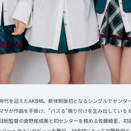
時代を迎えたAKB48。新体制後初となるシングルでセンタ
マサが作曲を手掛け、“バズる”振り付けを生み出している
4代目総監督の倉野尾成美と初センターを務める佐藤綺星、
ンバーへのインタビューを敢行。AKB48にとっての勝負曲