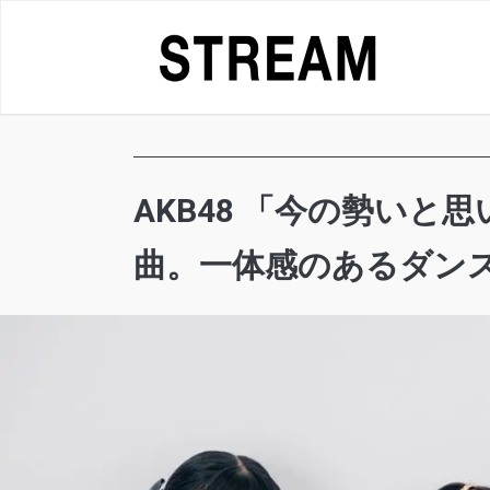
Skip
to
content
AKB48 「今の勢いと
曲。一体感のあるダンスに