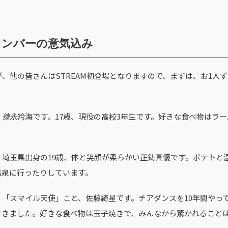
抜メンバーの意気込み
すが、他の皆さんはSTREAM初登場となりますので、まずは、お1人
）
徳永
羚海です。17歳、現役の高校3年生です。好きな食べ物はラーメ
 埼玉県出身の19歳、体と笑顔が柔らかい正鋳真優です。ポテトと
温泉に行ったりしています。
「スマイル天使」こと、佐藤綺星です。チアダンスを10年間やっ
てきました。好きな食べ物は玉子焼きで、みんなから驚かれること