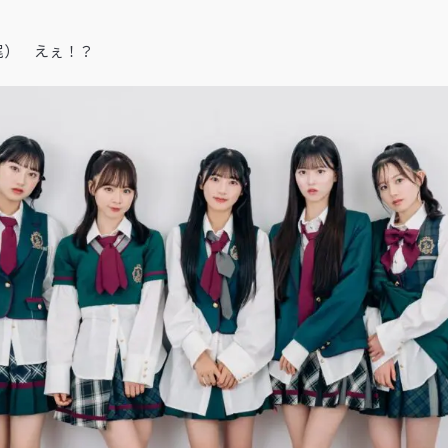
尾） えぇ！？