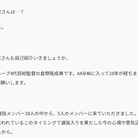
尾さんは…？
た。
野尾さんも自己紹介いきましょうか。
グループ4代目総監督の倉野尾成美です。AKB48に入って10年が経ち
お願いします。
グルの選抜メンバー18人の中から、5人のメンバーに来ていただきまし
と言われているこのタイミングで選抜入りを果たした今の心境や意気
んから。