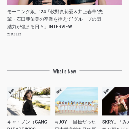
モーニング娘。’24「牧野真莉愛＆井上春華“先
輩・石田亜佑美の卒業を控えて”グループの団
結力が強まる日々」INTERVIEW
2024.08.22
What's New
キャ・ノン（GANG
≒JOY 「目標だった
SKRYU 「