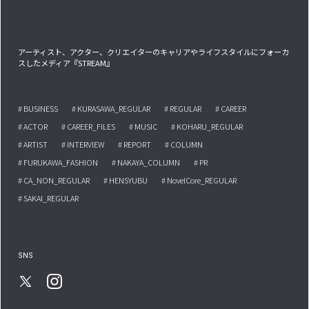
アーティスト、アクター、クリエイターのキャリアやライフスタイルにフォーカ
スしたメディア『STREAM』
# BUSINESS
# KURASAWA_REGULAR
# REGULAR
# CAREER
# ACTOR
# CAREER_FILES
# MUSIC
# KOHARU_REGULAR
# ARTIST
# INTERVIEW
# REPORT
# COLUMN
# FURUKAWA_FASHION
# NAKAYA_COLUMN
# PR
# CA_NON_REGULAR
# HENSYUBU
# NovelCore_REGULAR
# SAKAI_REGULAR
SNS