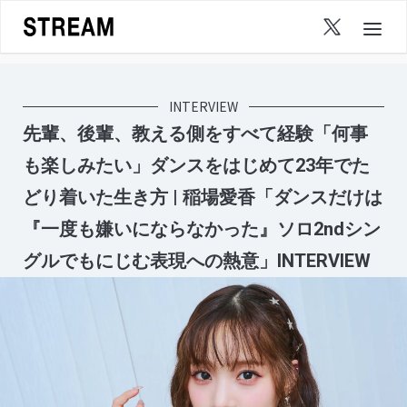
Skip
to
content
INTERVIEW
先輩、後輩、教える側をすべて経験「何事
も楽しみたい」ダンスをはじめて23年でた
どり着いた生き方 | 稲場愛香「ダンスだけは
『一度も嫌いにならなかった』ソロ2ndシン
グルでもにじむ表現への熱意」INTERVIEW