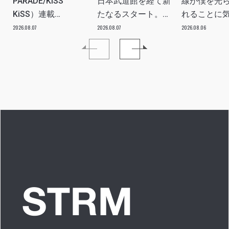
PARADE/KiSS
日本武道館を経て新
線が僕を光
KiSS）連載
たなるスタート。
れることに
vol.113「読者からの
≒JOYにしかない魅
た」 INTERV
2026.08.07
2026.08.07
2026.08.06
質問”のんちゃんはラ
力を磨いていきた
イブ中に遊び人から
い。」INTERVIEW
愛を感じる時はどん
な時ですか？”への回
答です」アイドルリ
アル備忘録