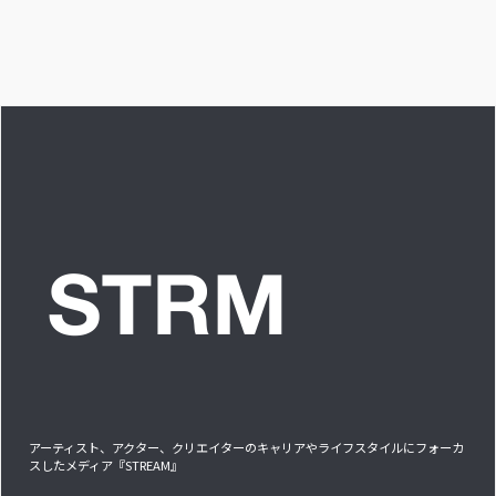
愛を感じる時はどん
な時ですか？”への回
答です」アイドルリ
アル備忘録
アーティスト、アクター、クリエイターのキャリアやライフスタイルにフォーカ
スしたメディア『STREAM』