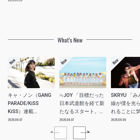
What's New
キャ・ノン（GANG
≒JOY 「目標だった
SKRYU 「
PARADE/KiSS
日本武道館を経て新
線が僕を光
KiSS）連載
たなるスタート。
れることに
vol.113「読者からの
≒JOYにしかない魅
た」 INTERV
2026.08.07
2026.08.07
2026.08.06
質問”のんちゃんはラ
力を磨いていきた
イブ中に遊び人から
い。」INTERVIEW