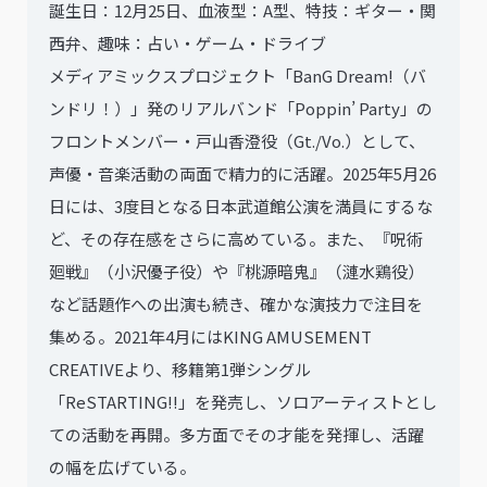
誕生日：12月25日、血液型：A型、特技：ギター・関
西弁、趣味：占い・ゲーム・ドライブ
メディアミックスプロジェクト「BanG Dream!（バ
ンドリ！）」発のリアルバンド「Poppin’ Party」の
フロントメンバー・戸山香澄役（Gt./Vo.）として、
声優・音楽活動の両面で精力的に活躍。2025年5月26
日には、3度目となる日本武道館公演を満員にするな
ど、その存在感をさらに高めている。また、『呪術
廻戦』（小沢優子役）や『桃源暗鬼』（漣水鶏役）
など話題作への出演も続き、確かな演技力で注目を
集める。2021年4月にはKING AMUSEMENT
CREATIVEより、移籍第1弾シングル
「ReSTARTING!!」を発売し、ソロアーティストとし
ての活動を再開。多方面でその才能を発揮し、活躍
の幅を広げている。