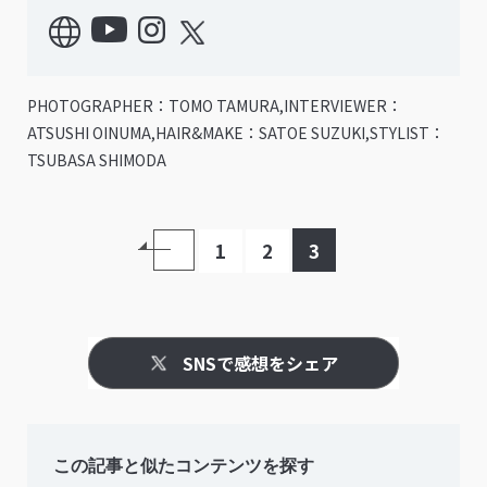
PHOTOGRAPHER：TOMO TAMURA,INTERVIEWER：
ATSUSHI OINUMA,HAIR&MAKE：SATOE SUZUKI,STYLIST：
TSUBASA SHIMODA
1
2
3
SNSで感想をシェア
この記事と似たコンテンツを探す