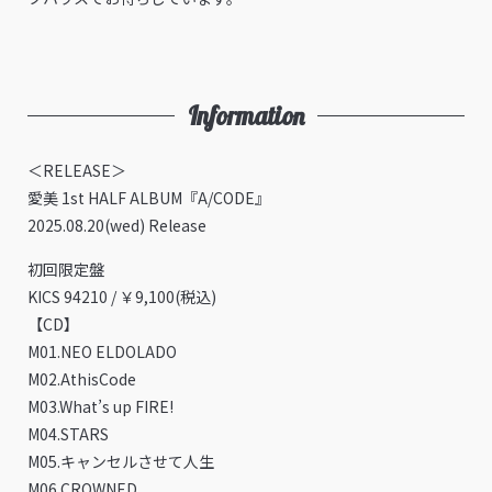
Information
＜RELEASE＞
愛美 1st HALF ALBUM『A/CODE』
2025.08.20(wed) Release
初回限定盤
KICS 94210 / ￥9,100(税込)
【CD】
M01.NEO ELDOLADO
M02.AthisCode
M03.What’s up FIRE!
M04.STARS
M05.キャンセルさせて人生
M06.CROWNED