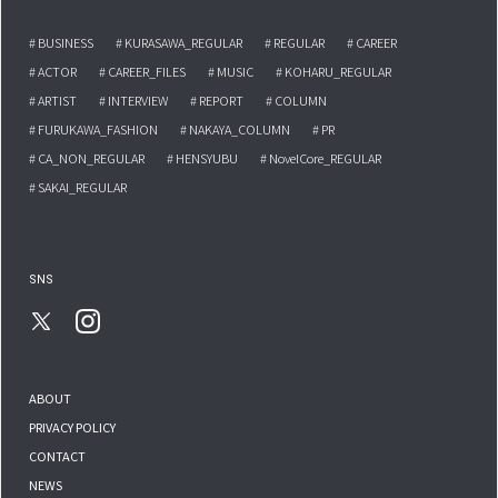
# BUSINESS
# KURASAWA_REGULAR
# REGULAR
# CAREER
# ACTOR
# CAREER_FILES
# MUSIC
# KOHARU_REGULAR
# ARTIST
# INTERVIEW
# REPORT
# COLUMN
# FURUKAWA_FASHION
# NAKAYA_COLUMN
# PR
# CA_NON_REGULAR
# HENSYUBU
# NovelCore_REGULAR
# SAKAI_REGULAR
SNS
ABOUT
PRIVACY POLICY
CONTACT
NEWS