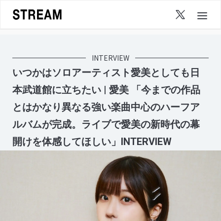
Skip
to
content
INTERVIEW
いつかはソロアーティスト愛美としても日
本武道館に立ちたい | 愛美 「今までの作品
とはかなり異なる強い楽曲中心のハーフア
ルバムが完成。ライブで愛美の新時代の幕
開けを体感してほしい」INTERVIEW