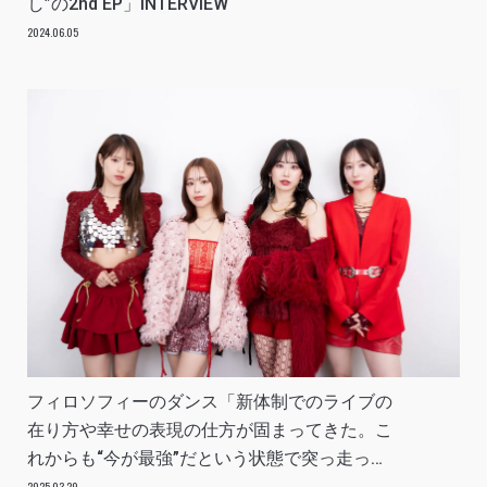
し”の2nd EP」INTERVIEW
2024.06.05
フィロソフィーのダンス「新体制でのライブの
在り方や幸せの表現の仕方が固まってきた。こ
れからも“今が最強”だという状態で突っ走って
いきたい」INTERVIEW
2025.03.29