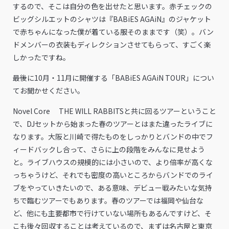
するので、そこは自分の色を出せたと思います。赤チェックの
ビッグシルエットのシャツは『BABiES AGAiN』のジャケット
で赤ちゃんになった僕が着ている服そのままです（笑）。バン
ドメンバーの衣装もディレクションさせてもらって、すごく楽
しかったですね。
――最後に10月・11月に開催する「BABiES AGAiN TOUR」につい
てお聞かせください。
Novel Core THE WILL RABBITSと共に回るツアーということ
で、DJセットから始まった春のツアーとはまた違ったライブに
なります。大阪と川崎で得たものをしっかりとバンドの中でフ
ィードバックし合って、さらに上の段階をみんなに見せよう
と。ライブハウスの規模的には小さいので、より倍率が高くな
っちゃうけど、それでも密度の高いところからバンドでのライ
ブをやっていきたいので、ある意味、デビュー戦みたいな気持
ちで臨むツアーでもあります。春のツアーでは福岡や仙台な
ど、他にも主要都市で行けていない場所もあるんですけど、そ
こも後々回収することは考えているので、まずは名古屋と東京