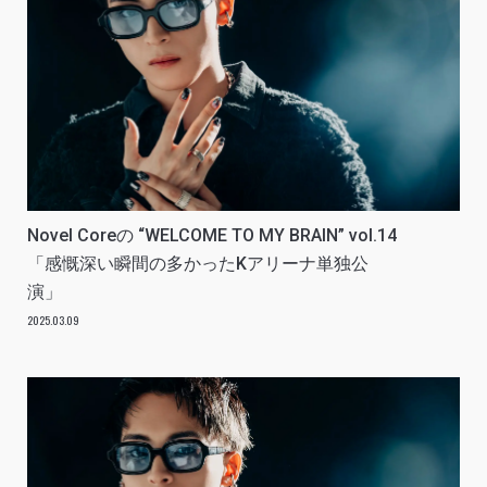
Novel Coreの “WELCOME TO MY BRAIN” vol.14
「感慨深い瞬間の多かったKアリーナ単独公
演」
2025.03.09