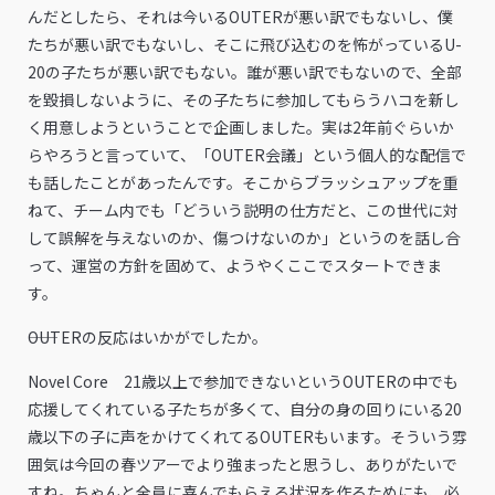
んだとしたら、それは今いるOUTERが悪い訳でもないし、僕
たちが悪い訳でもないし、そこに飛び込むのを怖がっているU-
20の子たちが悪い訳でもない。誰が悪い訳でもないので、全部
を毀損しないように、その子たちに参加してもらうハコを新し
く用意しようということで企画しました。実は2年前ぐらいか
らやろうと言っていて、「OUTER会議」という個人的な配信で
も話したことがあったんです。そこからブラッシュアップを重
ねて、チーム内でも「どういう説明の仕方だと、この世代に対
して誤解を与えないのか、傷つけないのか」というのを話し合
って、運営の方針を固めて、ようやくここでスタートできま
す。
――OUTERの反応はいかがでしたか。
Novel Core 21歳以上で参加できないというOUTERの中でも
応援してくれている子たちが多くて、自分の身の回りにいる20
歳以下の子に声をかけてくれてるOUTERもいます。そういう雰
囲気は今回の春ツアーでより強まったと思うし、ありがたいで
すね。ちゃんと全員に喜んでもらえる状況を作るためにも、必