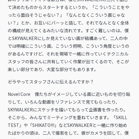
て決めたものからスタートするというか。「こういうことをや
ったら面白そうじゃない？」「なんとなくこういう画じゃな
い？」とか、お互いにバーッと話して、それでなんとなく全体
の構成が見えてくるみたいな流れです。すごく難しいのは、僕
とSKYWALKERにしか見えていない画が結構あって、二人の中
では明確にこういう画、こういう照明、こういう角度というの
があるんですけど、それを現場で一緒に作っていくテクニカル
スタッフの皆さんに共有していく作業が出てくるので、そこが
楽しい部分であり、大変な部分でもあります。
――どうやってスタッフさんに伝えるんですか？
Novel Core 僕たちがイメージしている画に近いものを切り貼
りして、いろんな動画をリファレンスで見てもらったり、
SKYWALKERにスケッチを描いてもらって企画書を作ったり。
そこから、みんなでミーティングを重ねていきます。「SKILL
TEST」や「SHIKATO!!!」などSKYWALKERと一緒に作り始め
たばかりの頃は、二人で撮影をして、彼がカメラを回して、僕