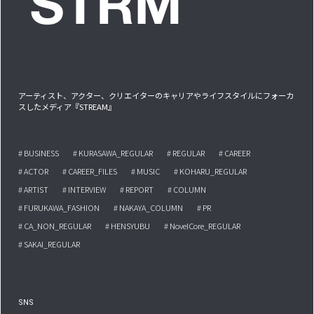
アーティスト、アクター、クリエイターのキャリアやライフスタイルにフォーカ
スしたメディア『STREAM』
# BUSINESS
# KURASAWA_REGULAR
# REGULAR
# CAREER
# ACTOR
# CAREER_FILES
# MUSIC
# KOHARU_REGULAR
# ARTIST
# INTERVIEW
# REPORT
# COLUMN
# FURUKAWA_FASHION
# NAKAYA_COLUMN
# PR
# CA_NON_REGULAR
# HENSYUBU
# NovelCore_REGULAR
# SAKAI_REGULAR
SNS