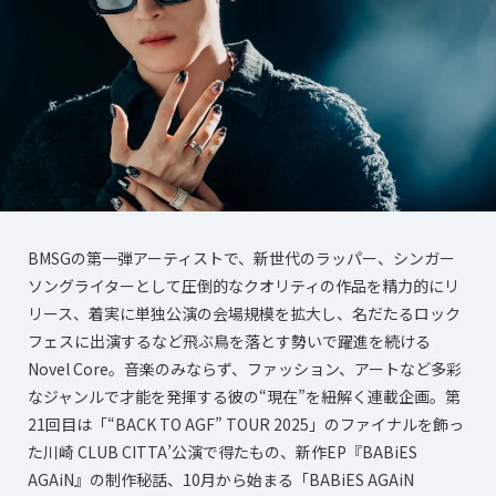
BMSGの第一弾アーティストで、新世代のラッパー、シンガー
ソングライターとして圧倒的なクオリティの作品を精力的にリ
リース、着実に単独公演の会場規模を拡大し、名だたるロック
フェスに出演するなど飛ぶ鳥を落とす勢いで躍進を続ける
Novel Core。音楽のみならず、ファッション、アートなど多彩
なジャンルで才能を発揮する彼の“現在”を紐解く連載企画。第
21回目は「“BACK TO AGF” TOUR 2025」のファイナルを飾っ
た川崎 CLUB CITTA’公演で得たもの、新作EP『BABiES
AGAiN』の制作秘話、10月から始まる「BABiES AGAiN