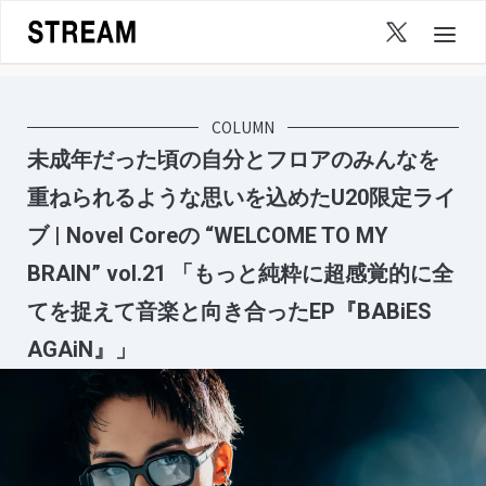
Skip
to
content
COLUMN
未成年だった頃の自分とフロアのみんなを
重ねられるような思いを込めたU20限定ライ
ブ | Novel Coreの “WELCOME TO MY
BRAIN” vol.21 「もっと純粋に超感覚的に全
てを捉えて音楽と向き合ったEP『BABiES
AGAiN』」