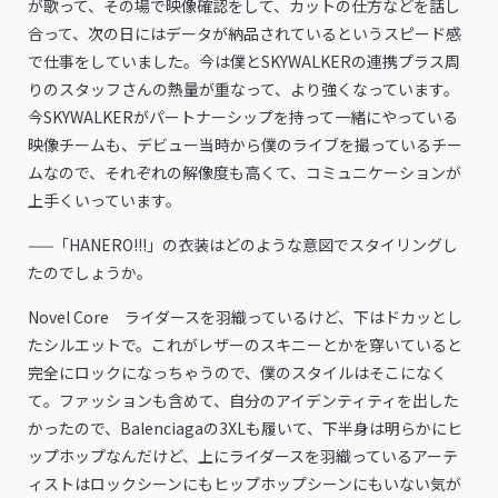
が歌って、その場で映像確認をして、カットの仕方などを話し
合って、次の日にはデータが納品されているというスピード感
で仕事をしていました。今は僕とSKYWALKERの連携プラス周
りのスタッフさんの熱量が重なって、より強くなっています。
今SKYWALKERがパートナーシップを持って一緒にやっている
映像チームも、デビュー当時から僕のライブを撮っているチー
ムなので、それぞれの解像度も高くて、コミュニケーションが
上手くいっています。
——「HANERO!!!」の衣装はどのような意図でスタイリングし
たのでしょうか。
Novel Core ライダースを羽織っているけど、下はドカッとし
たシルエットで。これがレザーのスキニーとかを穿いていると
完全にロックになっちゃうので、僕のスタイルはそこになく
て。ファッションも含めて、自分のアイデンティティを出した
かったので、Balenciagaの3XLも履いて、下半身は明らかにヒ
ップホップなんだけど、上にライダースを羽織っているアーテ
ィストはロックシーンにもヒップホップシーンにもいない気が