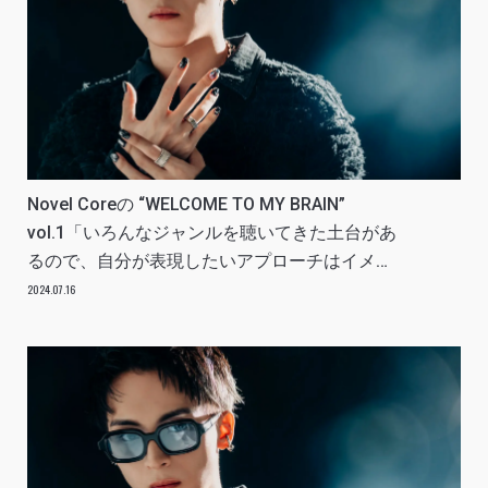
Novel Coreの “WELCOME TO MY BRAIN”
vol.1「いろんなジャンルを聴いてきた土台があ
るので、自分が表現したいアプローチはイメー
ジしやすい」
2024.07.16