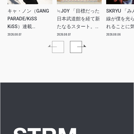
キャ・ノン（GANG
≒JOY 「目標だった
SKRYU 「
PARADE/KiSS
日本武道館を経て新
線が僕を光
KiSS）連載
たなるスタート。
れることに
vol.113「読者からの
≒JOYにしかない魅
た」 INTERV
2026.08.07
2026.08.07
2026.08.06
質問”のんちゃんはラ
力を磨いていきた
イブ中に遊び人から
い。」INTERVIEW
愛を感じる時はどん
な時ですか？”への回
答です」アイドルリ
アル備忘録