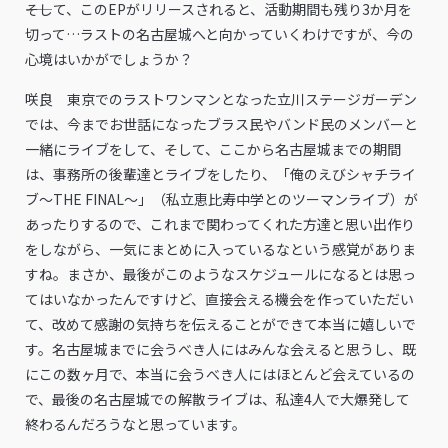
――そして、このEPがリリースされると、活動期間も残り3か月を
切って…ラストの名古屋城へと向かっていくわけですが、今の
心境はいかがでしょうか？
咲良 東京でのラストワンマンとなった立川ステージガーデン
では、今までお世話になったブラス民やバンド民のメンバーと
一緒にライブをして、そして、ここから名古屋城までの期間
は、事務所の後輩達とライブをしたり、「俺のえびシャチライ
ブ〜THE FINAL〜」（私立恵比寿中学とのツーマンライブ）が
あったりするので、これまで関わってくれた方達と思い出作り
をしながら、一気にまとめに入っているなという感覚がありま
すね。まさか、最後がこのようなスケジュールになるとは思っ
てはいなかったんですけど、直接会える機会を作っていただい
て、改めて感謝の気持ちを伝えることができて本当に嬉しいで
す。名古屋城までに会うべき人にはみんな会えると思うし、既
にこの数ヶ月で、本当に会うべき人にはほとんど会えているの
で、最後の名古屋城での解散ライブは、私達4人で大爆発して
終わるんだろうなと思っています。