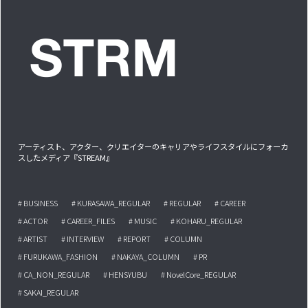
アーティスト、アクター、クリエイターのキャリアやライフスタイルにフォーカ
スしたメディア『STREAM』
# BUSINESS
# KURASAWA_REGULAR
# REGULAR
# CAREER
# ACTOR
# CAREER_FILES
# MUSIC
# KOHARU_REGULAR
# ARTIST
# INTERVIEW
# REPORT
# COLUMN
# FURUKAWA_FASHION
# NAKAYA_COLUMN
# PR
# CA_NON_REGULAR
# HENSYUBU
# NovelCore_REGULAR
# SAKAI_REGULAR