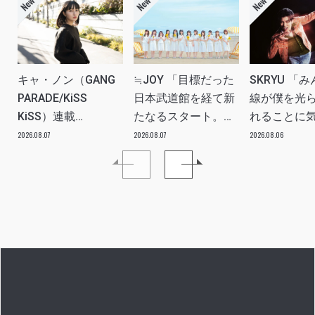
キャ・ノン（GANG
≒JOY 「目標だった
SKRYU 「
PARADE/KiSS
日本武道館を経て新
線が僕を光
KiSS）連載
たなるスタート。
れることに
vol.113「読者からの
≒JOYにしかない魅
た」 INTERV
2026.08.07
2026.08.07
2026.08.06
質問”のんちゃんはラ
力を磨いていきた
イブ中に遊び人から
い。」INTERVIEW
愛を感じる時はどん
な時ですか？”への回
答です」アイドルリ
アル備忘録