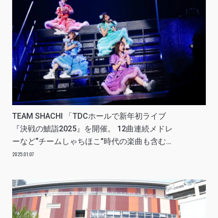
TEAM SHACHI 「TDCホールで新年初ライブ
『決戦の鯱詣2025』を開催。 12曲連続メドレ
ーなど“チームしゃちほこ”時代の楽曲も含む全
34曲の圧巻のパフォーマンスを披露！ 今年一
2025.01.07
のライブ、そして、2025年最高のスタートダッ
シュを切るライブに！」 REPORT