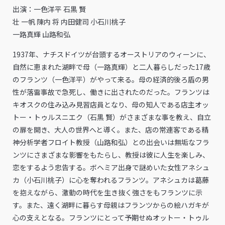
出演：一色洋平 石黒 賢
壮 一帆 陳内 将 内田健司 小石川桃子
一路真輝 山路和弘
1937年、ナチスドイツが台頭するオーストリアのウィーンに、
自然に恵まれた湖畔で母（一路真輝）と二人暮らしだった17歳
のフランツ（一色洋平）がやって来る。母の経済的後ろ盾の男
性が落雷事故で急死し、働きに出されたのだった。フランツは
キオスクの住み込み見習店員となり、母の知人である店主オッ
トー・トゥルスニエク（石黒 賢）がさまざまな事を教え、自立
の扉を開き、大人の世界へと導く。また、店の常連客である精
神分析学者フロイト教授（山路和弘）との出会いは無垢なフラ
ンツにさまざまな影響をもたらし、教授は彼に人生を楽しみ、
恋をするよう忠告する。ボヘミア出身で謎めいた女性アネシュ
カ（小石川桃子）に心を奪われるフランツ。アネシュカは葛藤
を抱えながら、激動の時代を生き抜く強さをもフランツに示
す。また、遠く湖畔に暮らす母親はフランツからの絵ハガキが
心の支えとなる。フランツにとって予期せぬオットー・トゥル