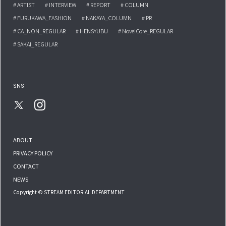
# ARTIST
# INTERVIEW
# REPORT
# COLUMN
# FURUKAWA_FASHION
# NAKAYA_COLUMN
# PR
# CA_NON_REGULAR
# HENSYUBU
# NovelCore_REGULAR
# SAKAI_REGULAR
SNS
ABOUT
PRIVACY POLICY
CONTACT
NEWS
Copyright © STREAM EDITORIAL DEPARTMENT