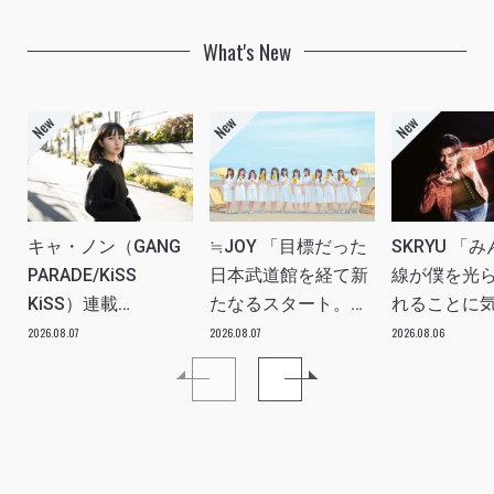
What's New
キャ・ノン（GANG
≒JOY 「目標だった
SKRYU 「
PARADE/KiSS
日本武道館を経て新
線が僕を光
KiSS）連載
たなるスタート。
れることに
vol.113「読者からの
≒JOYにしかない魅
た」 INTERV
2026.08.07
2026.08.07
2026.08.06
質問”のんちゃんはラ
力を磨いていきた
イブ中に遊び人から
い。」INTERVIEW
愛を感じる時はどん
な時ですか？”への回
答です」アイドルリ