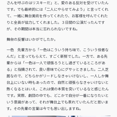
さんを呼ぶのはリスキーだ」と、愛のある反対を受けていたん
です。でも最終的には「二人にやらせてみよう」と言ってくれ
て、一緒に舞台美術を作ってくれたり、お客様を呼んでくれた
りと全員が協力してくれました。３日間の公演だったんです
が、その期間は本当に忘れられないですね。
――舞台の反響はいかがでしたか。
一色 先輩方から「一色はこういう持ち味で、こういう役者な
んだ」と言ってもらえて、すごく新鮮でした。一方で、ある先
輩からは「一色は一人で頑張ろうとし過ぎているところがあ
る」と指摘されて、良い意味で心にグサッときました。二人芝
居なので、どちらかがリードしなきゃいけないし、一人しか舞
台上にいない時もあったので、自然と頑張らなきゃいけないと
熱くなるとはいえ、これは僕の本質を突いているなと感じたん
です。実際、劇団の中でも、どこかで自分が一番になりたいと
いう意識があって、それが舞台上でも表れていたんだと思いま
す。その先輩の言葉は今でも思い出しますね。