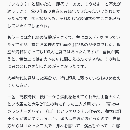
ているの？」と聞いたら、即答で「ああ、そうだよ」と答えが
返ってきて、父の作品の良さを言語化できたみたいでうれしか
ったんです。素人ながらも、それだけ父の脚本のすごさを理解
していたんでしょうね。
もう一つは文化祭の経験が大きくて、主にコメディをやってい
たんですが、直にお客様の笑い声を浴びるのが快感でした。教
室が満杯になっても100人程度ではあったんですが、全員が笑
うと、舞台上では花火みたいに聞こえるんですよね。その時に
演者の楽しさを知ったのが大きかったです。
――大学時代に経験した舞台で、特に印象に残っているものを教え
てください。
一色 高校時代、僕に一から演劇を教えてくれた畑田哲大くん
という親友と大学2年生の時に作った二人芝居です。『真夜中
のランナーズハイ』（11）というオリジナル作品で、脚本は畑
田くんが書いてくれました。僕らは経験が浅かったので、先輩
方からは「たった二人で、脚本を書いて、演出もやって、お客