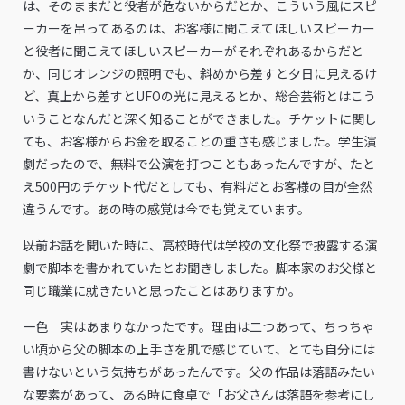
は、そのままだと役者が危ないからだとか、こういう風にスピ
ーカーを吊ってあるのは、お客様に聞こえてほしいスピーカー
と役者に聞こえてほしいスピーカーがそれぞれあるからだと
か、同じオレンジの照明でも、斜めから差すと夕日に見えるけ
ど、真上から差すとUFOの光に見えるとか、総合芸術とはこう
いうことなんだと深く知ることができました。チケットに関し
ても、お客様からお金を取ることの重さも感じました。学生演
劇だったので、無料で公演を打つこともあったんですが、たと
え500円のチケット代だとしても、有料だとお客様の目が全然
違うんです。あの時の感覚は今でも覚えています。
――以前お話を聞いた時に、高校時代は学校の文化祭で披露する演
劇で脚本を書かれていたとお聞きしました。脚本家のお父様と
同じ職業に就きたいと思ったことはありますか。
一色 実はあまりなかったです。理由は二つあって、ちっちゃ
い頃から父の脚本の上手さを肌で感じていて、とても自分には
書けないという気持ちがあったんです。父の作品は落語みたい
な要素があって、ある時に食卓で「お父さんは落語を参考にし