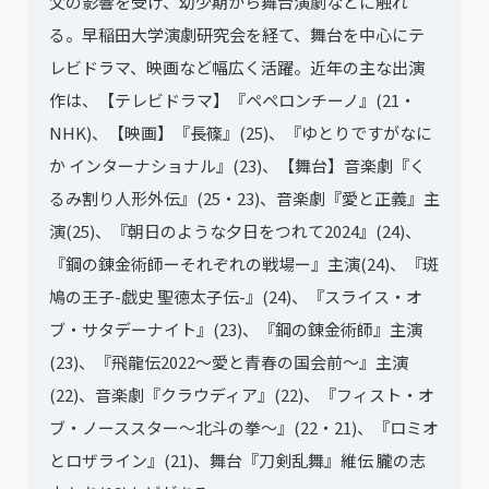
父の影響を受け、幼少期から舞台演劇などに触れ
る。早稲田大学演劇研究会を経て、舞台を中心にテ
レビドラマ、映画など幅広く活躍。近年の主な出演
作は、【テレビドラマ】『ペペロンチーノ』(21・
NHK)、【映画】『長篠』(25)、『ゆとりですがなに
か インターナショナル』(23)、【舞台】音楽劇『く
るみ割り人形外伝』(25・23)、音楽劇『愛と正義』主
演(25)、『朝日のような夕日をつれて2024』(24)、
『鋼の錬金術師ーそれぞれの戦場ー』主演(24)、『斑
鳩の王子-戯史 聖徳太子伝-』(24)、『スライス・オ
ブ・サタデーナイト』(23)、『鋼の錬金術師』主演
(23)、『飛龍伝2022～愛と青春の国会前～』主演
(22)、音楽劇『クラウディア』(22)、『フィスト・オ
ブ・ノーススター～北斗の拳～』(22・21)、『ロミオ
とロザライン』(21)、舞台『刀剣乱舞』維伝 朧の志