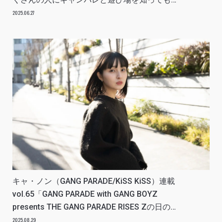
いたい」アイドルリアル備忘録
2025.06.27
キャ・ノン（GANG PARADE/KiSS KiSS）連載
vol.65「GANG PARADE with GANG BOYZ
presents THE GANG PARADE RISES Zの日のこ
と」アイドルリアル備忘録
2025.08.29