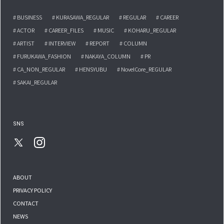
# BUSINESS
# KURASAWA_REGULAR
# REGULAR
# CAREER
# ACTOR
# CAREER_FILES
# MUSIC
# KOHARU_REGULAR
# ARTIST
# INTERVIEW
# REPORT
# COLUMN
# FURUKAWA_FASHION
# NAKAYA_COLUMN
# PR
# CA_NON_REGULAR
# HENSYUBU
# NovelCore_REGULAR
# SAKAI_REGULAR
SNS
ABOUT
PRIVACY POLICY
CONTACT
NEWS