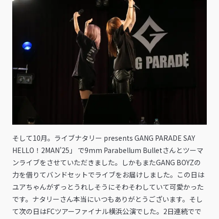
そして10月。ライブナタリー presents GANG PARADE SAY
HELLO！2MAN’25」 で9mm Parabellum Bulletさんとツーマ
ンライブをさせていただきました。しかもまたGANG BOYZの
力を借りてバンドセットでライブをお届けしました。この日は
ユアちゃんがずっとうれしそうにそわそわしていて可愛かった
です。ナタリーさん本当にいつもありがとうございます。そし
て次の日はFCツアーファイナル横浜公演でした。2日連続でで