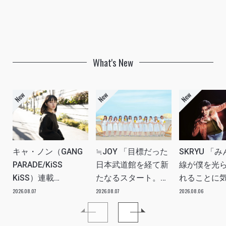
What's New
キャ・ノン（GANG
≒JOY 「目標だった
SKRYU 「
PARADE/KiSS
日本武道館を経て新
線が僕を光
KiSS）連載
たなるスタート。
れることに
vol.113「読者からの
≒JOYにしかない魅
た」 INTERV
2026.08.07
2026.08.07
2026.08.06
質問”のんちゃんはラ
力を磨いていきた
イブ中に遊び人から
い。」INTERVIEW