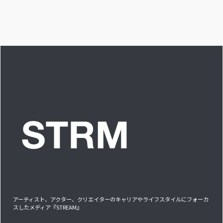
愛を感じる時はどん
な時ですか？”への回
答です」アイドルリ
アル備忘録
アーティスト、アクター、クリエイターのキャリアやライフスタイルにフォーカ
スしたメディア『STREAM』