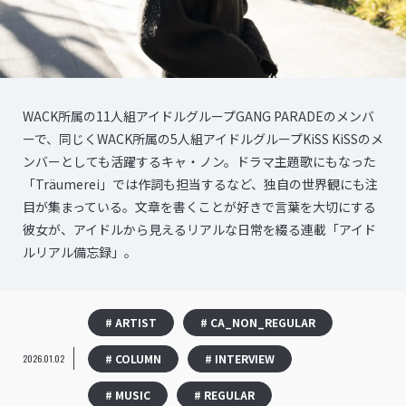
WACK所属の11人組アイドルグループGANG PARADEのメンバ
ーで、同じくWACK所属の5人組アイドルグループKiSS KiSSのメ
ンバーとしても活躍するキャ・ノン。ドラマ主題歌にもなった
「Träumerei」では作詞も担当するなど、独自の世界観にも注
目が集まっている。文章を書くことが好きで言葉を大切にする
彼女が、アイドルから見えるリアルな日常を綴る連載「アイド
ルリアル備忘録」。
# ARTIST
# CA_NON_REGULAR
# COLUMN
# INTERVIEW
2026.01.02
# MUSIC
# REGULAR