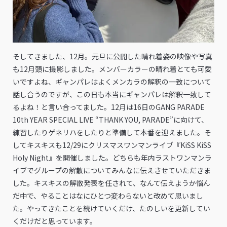
そしてきました、12月。元旦に公開した晴れ着姿の映像や写真
も12月頭に撮影しました。メンバーカラーの晴れ着とても可愛
いですよね、ギャンパレはよくメンカラの解釈の一致について
話し合うのですが、この日も本当にギャンパレは解釈一致して
るよね！と言い合ってました。12月は16日のGANG PARADE
10th YEAR SPECIAL LIVE “THANK YOU, PARADE”に向けて、
練習したりゲネリハをしたりと準備して本番を迎えました。そ
してキスキスも12/29にクリスマスワンマンライブ『KiSS KiSS
Holy Night』を開催しました。どちらも年内ラストワンマンラ
イブでグループの解散についてみんなに伝えさせていただきま
した。キスキスの解散発表を任されて、なんて伝えようか悩ん
だ中で、やることはなにひとつ変わらないと改めて思いまし
た。やってきたことを続けていくだけ、たのしいを更新してい
くだけだと思っています。