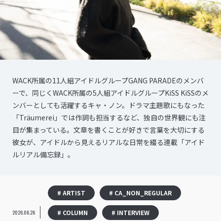
WACK所属の11人組アイドルグループGANG PARADEのメンバ
ーで、同じくWACK所属の5人組アイドルグループKiSS KiSSのメ
ンバーとしても活躍するキャ・ノン。ドラマ主題歌にもなった
「Träumerei」では作詞も担当するなど、独自の世界観にも注
目が集まっている。文章を書くことが好きで言葉を大切にする
彼女が、アイドルから見えるリアルな日常を綴る連載「アイド
ルリアル備忘録」。
# ARTIST
# CA_NON_REGULAR
# COLUMN
# INTERVIEW
2026.06.26