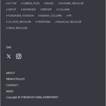
# ACTOR
# CAREER_FILES
# MUSIC
# KOHARU_REGULAR
# ARTIST
# INTERVIEW
# REPORT
# COLUMN
# FURUKAWA_FASHION
# NAKAYA_COLUMN
# PR
# CA_NON_REGULAR
# HENSYUBU
# NovelCore_REGULAR
# SAKAI_REGULAR
SNS
ABOUT
PRIVACY POLICY
CONTACT
NEWS
Copyright © STREAM EDITORIAL DEPARTMENT