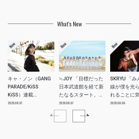
What's New
キャ・ノン（GANG
≒JOY 「目標だった
SKRYU 「
PARADE/KiSS
日本武道館を経て新
線が僕を光
KiSS）連載
たなるスタート。
れることに
vol.113「読者からの
≒JOYにしかない魅
た」 INTERV
2026.08.07
2026.08.07
2026.08.06
質問”のんちゃんはラ
力を磨いていきた
イブ中に遊び人から
い。」INTERVIEW
愛を感じる時はどん
な時ですか？”への回