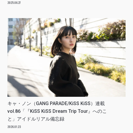
いたい」アイドルリアル備忘録
2025.06.27
キャ・ノン（GANG PARADE/KiSS KiSS）連載
vol.86「『KiSS KiSS Dream Trip Tour』へのこ
と」アイドルリアル備忘録
2026.01.23