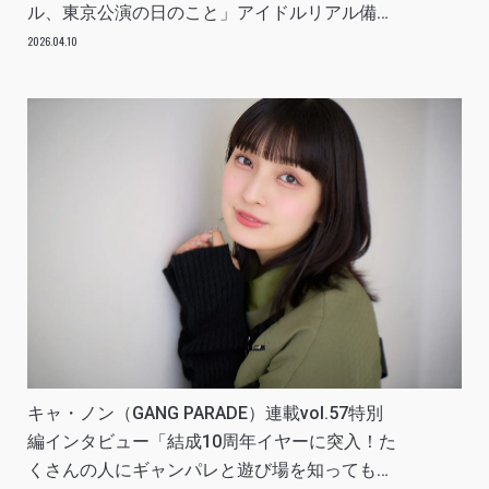
ル、東京公演の日のこと」アイドルリアル備忘
録
2026.04.10
キャ・ノン（GANG PARADE）連載vol.57特別
編インタビュー「結成10周年イヤーに突入！た
くさんの人にギャンパレと遊び場を知ってもら