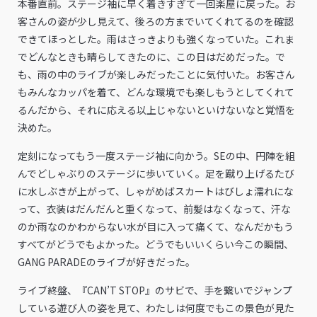
本番直前。ステージ袖に早く着きすぎて一回楽屋に戻った。お
客さんの姿が少し見えて、後ろの方までいてくれてるのを確認
できてほっとした。雨はさっきよりも強くなっていた。これま
でどんなときも晴らしてきたのに、この日はだめだった。で
も、雨の中のライブが楽しみだったことに気付いた。お客さん
もみんなカッパを着て、どんな環境でも楽しもうとしてくれて
るんだから、それに応える以上じゃないといけないなと覚悟を
決めた。
定刻になってもう一度ステージ袖に向かう。SEの中、円陣を組
んでどしゃぶりのステージに歩いていく。足を蹴り上げるたび
に水しぶきが上がって、しゃがめばスカートはびしょ濡れにな
って、衣装はだんだんと重くなって、前髪はなくなって、汗な
のか雨なのかわからない水が目に入って痛くて、なんだかもう
すべてがどうでもよかった。どうでもいいくらい今この瞬間、
GANG PARADEのライブが好きだった。
ライブ終盤、『CAN’T STOP』のサビで、手を繋いでジャンプ
している遊び人の姿を見て、わたしは何度でもこの景色が見た