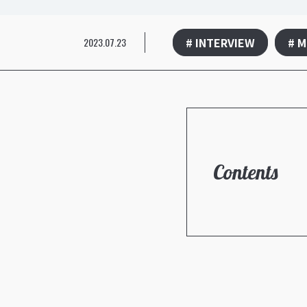
# INTERVIEW
# M
2023.07.23
Contents