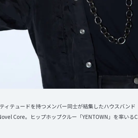
ティテュードを持つメンバー同⼠が結集したハウスバンド「THE 
ovel Core。ヒップホップクルー「YENTOWN」を率いるC