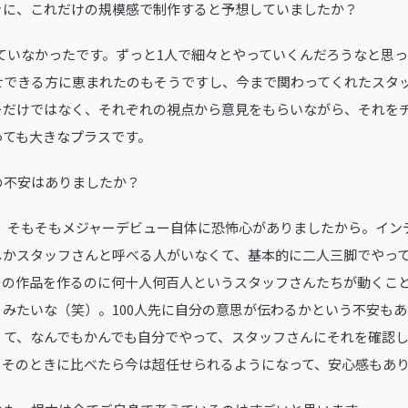
ときに、これだけの規模感で制作すると予想していましたか？
く想像していなかったです。ずっと1人で細々とやっていくんだろうなと
せできる方に恵まれたのもそうですし、今まで関わってくれたスタ
ーだけではなく、それぞれの視点から意見をもらいながら、それを
っても大きなプラスです。
との不安はありましたか？
うですね。そもそもメジャーデビュー自体に恐怖心がありましたから。イ
しかスタッフさんと呼べる人がいなくて、基本的に二人三脚でやっ
つの作品を作るのに何十人何百人というスタッフさんたちが動くこ
みたいな（笑）。100人先に自分の意思が伝わるかという不安も
くて、なんでもかんでも自分でやって、スタッフさんにそれを確認
。そのときに比べたら今は超任せられるようになって、安心感もあ