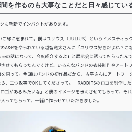
瞬間を作るのも大事なことだと日々感じてい
ートワークも斬新でインパクトがあります。
もすごいご縁に恵まれて。僕はユリウス（JULIUS）というドメスティ
のA&Rをやられている越智竜太さんに「ユリウス好きだよね？こ
oreの話になって、今度紹介するよ」と展示会に誘ってもらったん
拶させてもらったんですけど、いろんなバンドの衣装制作やアート
話を伺って。今回はバンドの初作品だから、古平さんにアートワー
ら、二つ返事でOKしてくださって。「RABBITSのロゴを制作し
にロゴがあるみたいな」と僕のイメージを伝えさせてもらって、そ
で入ってもらって、一緒に作らせていただきました。