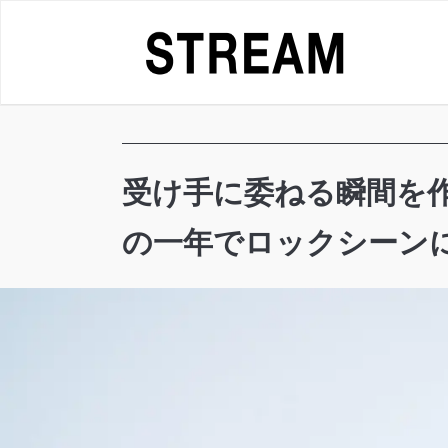
Skip
to
content
受け手に委ねる瞬間を作るの
の一年でロックシーンにア