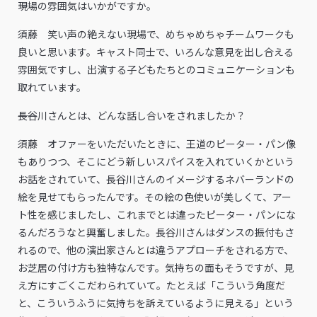
――現場の雰囲気はいかがですか。
須藤 笑い声の絶えない現場で、めちゃめちゃチームワークも
良いと思います。キャスト同士で、いろんな意見を出し合える
雰囲気ですし、出演する子どもたちとのコミュニケーションも
取れています。
――長谷川さんとは、どんな話し合いをされましたか？
須藤 オファーをいただいたときに、王道のピーター・パン像
もありつつ、そこにどう新しいスパイスを入れていくかという
お話をされていて、長谷川さんのイメージするネバーランドの
絵を見せてもらったんです。その絵の色使いが美しくて、アー
ト性を感じましたし、これまでとは違ったピーター・パンにな
るんだろうなと興奮しました。長谷川さんはダンスの振付もさ
れるので、他の演出家さんとは違うアプローチをされる方で、
お芝居の付け方も独特なんです。気持ちの面もそうですが、見
え方にすごくこだわられていて。たとえば「こういう角度だ
と、こういうふうに気持ちを訴えているように見える」という