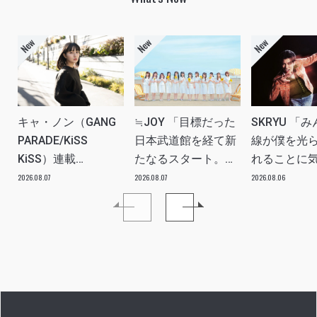
キャ・ノン（GANG
≒JOY 「目標だった
SKRYU 「
PARADE/KiSS
日本武道館を経て新
線が僕を光
KiSS）連載
たなるスタート。
れることに
vol.113「読者からの
≒JOYにしかない魅
た」 INTERV
2026.08.07
2026.08.07
2026.08.06
質問”のんちゃんはラ
力を磨いていきた
イブ中に遊び人から
い。」INTERVIEW
愛を感じる時はどん
な時ですか？”への回
答です」アイドルリ
アル備忘録