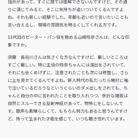
指示があって、すぐに頭では理解できないんですけど、その通
りに演じてみると、そこに気持ちが追いついてくるんですよ
ね。それも新しい経験でした。年齢も近いので言いたいことも
言い合えるし、現場の雰囲気を明るくしてくれる方です。
――11代目のピーター・パン役を務める山﨑玲奈さんは、どんな印
象ですか。
須藤 長谷川さんは気さくな方なんですけど、厳しいところは
すごく厳しい。特に主役の玲奈ちゃんには演出をされていて、
それにも全くめげずに、注意されたことも次には修整し、さら
に上を見せてくるんですよね。新人時代の私だったら絶対に袖
で泣いているだろうなというぐらいのダメ出しをされても、ち
ゃんと自分の中に言われたことを取り入れつつ、余計な雑音は
自然とスルーできる反射神経があって、物怖じをしないんで
す。歌声も素晴らしくて、もちろん努力もあると思うんですけ
ど、持って生まれた才能を感じて、いつも聴き惚れています。