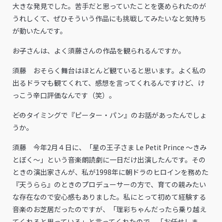
大きな発見でした。苦手だと思っていたことを褒められたのが
うれしくて、ぜひそういう作品にも挑戦してみたいなと気持ち
が動いたんです。
――お子さんは、よく須藤さんの作品を観られるんですか。
須藤 おそらく舞台はほとんど観ていると思います。よく私の
出るドラマも観てくれて、感想を言ってくれるんですけど、け
っこう辛口評価なんです（笑）。
――どのタイミングで『ピーター・パン』のお話があったんでしょ
うか。
須藤 今年2月４日に、「星の王子さま Le Petit Prince ～きみ
とぼく～」という音楽朗読劇に一日だけ出演したんです。その
ときの演出家さんが、私が1998年に朝ドラのヒロインを務めた
『天うらら』のときのプロデューサーの方で、育ての親みたい
な存在なので安心感もありました。私にとって初めて経験する
音楽のお芝居だったのですが、「理彩ちゃんだったら乗り越え
てくれると思っている」と言ってくれたので、「お任せしま