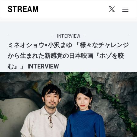
Skip
to
content
INTERVIEW
ミネオショウ×小沢まゆ 「様々なチャレンジ
から生まれた新感覚の日本映画『ホゾを咬
む』」 INTERVIEW