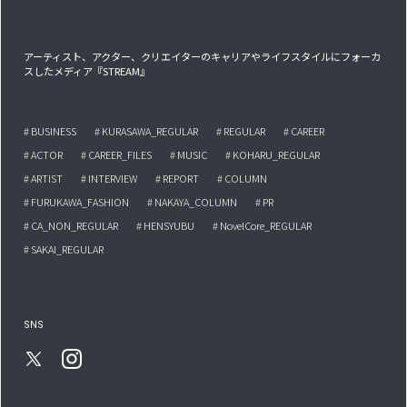
アーティスト、アクター、クリエイターのキャリアやライフスタイルにフォーカ
スしたメディア『STREAM』
# BUSINESS
# KURASAWA_REGULAR
# REGULAR
# CAREER
# ACTOR
# CAREER_FILES
# MUSIC
# KOHARU_REGULAR
# ARTIST
# INTERVIEW
# REPORT
# COLUMN
# FURUKAWA_FASHION
# NAKAYA_COLUMN
# PR
# CA_NON_REGULAR
# HENSYUBU
# NovelCore_REGULAR
# SAKAI_REGULAR
SNS