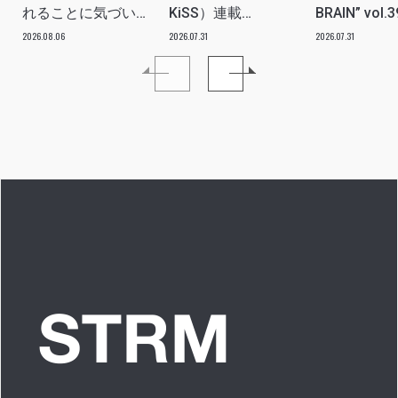
れることに気づい
KiSS）連載
BRAIN” vol.
た」 INTERVIEW
vol.112「特別企画
分たちの世
2026.08.06
2026.07.31
2026.07.31
メンバーともっとは
ツ、カルチ
なSO LONG!!ーチャ
を、みんな
ンベイビー編ー」ア
し出す必要
イドルリアル備忘録