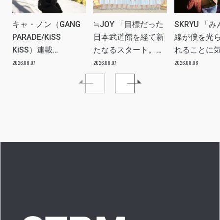
キャ・ノン（GANG
≒JOY 「目標だった
SKRYU 「
PARADE/KiSS
日本武道館を経て新
線が僕を光
KiSS）連載
たなるスタート。
れることに
vol.113「読者からの
≒JOYにしかない魅
た」 INTERV
2026.08.07
2026.08.07
2026.08.06
質問”のんちゃんはラ
力を磨いていきた
イブ中に遊び人から
い。」INTERVIEW
愛を感じる時はどん
な時ですか？”への回
答です」アイドルリ
アル備忘録