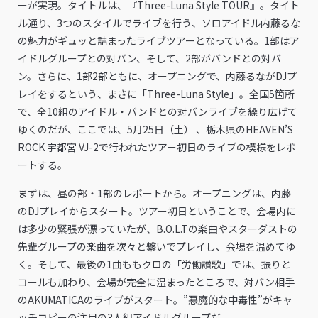
ーが実現。タイトルは、『Three-Luna Style TOUR』。タイト
ル通り、3つのスタイルでライブを行う、ソロアイドル内藤るな
の魅力がギュッと詰まったライブツアーとなっている。1部はア
イドルグループとの対バン、そして、2部がバンドとの対バ
ン。さらに、1部2部ともに、オープニングで、内藤るながDJプ
レイをするという、まさに「Three-Luna Style」。全国5箇所
で、全10組のアイドル・バンドとの対バンライブを繰り広げて
ゆくのだが、ここでは、5月25日（土） 、栃木県のHEAVEN’S
ROCK 宇都宮 VJ-2で行われたツアー初日のライブの模様をレポ
ートする。
まずは、昼の部・1部のレポートから。オープニングは、内藤
のDJプレイからスタート。ツアー初日ということで、会場内に
は多少の緊張が漂っていたが、B.O.L.Tの楽曲やスターダストの
先輩グループの楽曲を次々と繋いでプレイし、会場を温めてゆ
く。そして、最後の1曲ももクロの「労働讃歌」では、振りと
コールも加わり、会場が完全に温まったところで、対バン相手
のAKUMATICAのライブがスタート。”悪魔的な中毒性”がキャ
ッチコピーの注目の3人組アイドルグループだ。