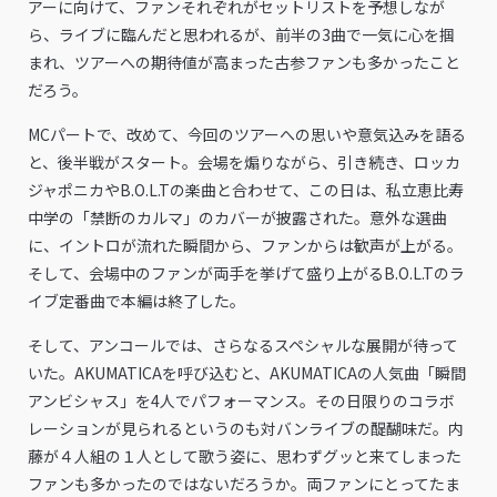
アーに向けて、ファンそれぞれがセットリストを予想しなが
ら、ライブに臨んだと思われるが、前半の3曲で一気に心を掴
まれ、ツアーへの期待値が高まった古参ファンも多かったこと
だろう。
MCパートで、改めて、今回のツアーへの思いや意気込みを語る
と、後半戦がスタート。会場を煽りながら、引き続き、ロッカ
ジャポニカやB.O.L.Tの楽曲と合わせて、この日は、私立恵比寿
中学の「禁断のカルマ」のカバーが披露された。意外な選曲
に、イントロが流れた瞬間から、ファンからは歓声が上がる。
そして、会場中のファンが両手を挙げて盛り上がるB.O.L.Tのラ
イブ定番曲で本編は終了した。
そして、アンコールでは、さらなるスペシャルな展開が待って
いた。AKUMATICAを呼び込むと、AKUMATICAの人気曲「瞬間
アンビシャス」を4人でパフォーマンス。その日限りのコラボ
レーションが見られるというのも対バンライブの醍醐味だ。内
藤が４人組の１人として歌う姿に、思わずグッと来てしまった
ファンも多かったのではないだろうか。両ファンにとってたま