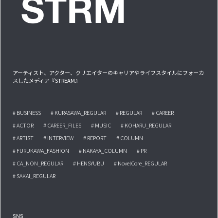
アーティスト、アクター、クリエイターのキャリアやライフスタイルにフォーカ
スしたメディア『STREAM』
# BUSINESS
# KURASAWA_REGULAR
# REGULAR
# CAREER
# ACTOR
# CAREER_FILES
# MUSIC
# KOHARU_REGULAR
# ARTIST
# INTERVIEW
# REPORT
# COLUMN
# FURUKAWA_FASHION
# NAKAYA_COLUMN
# PR
# CA_NON_REGULAR
# HENSYUBU
# NovelCore_REGULAR
# SAKAI_REGULAR
SNS