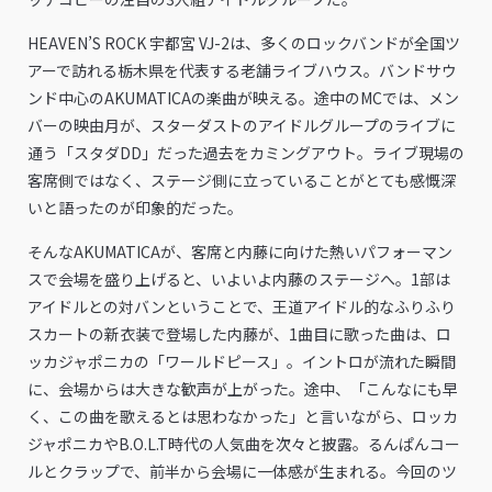
HEAVEN’S ROCK 宇都宮 VJ-2は、多くのロックバンドが全国ツ
アーで訪れる栃木県を代表する老舗ライブハウス。バンドサウ
ンド中心のAKUMATICAの楽曲が映える。途中のMCでは、メン
バーの映由月が、スターダストのアイドルグループのライブに
通う「スタダDD」だった過去をカミングアウト。ライブ現場の
客席側ではなく、ステージ側に立っていることがとても感慨深
いと語ったのが印象的だった。
そんなAKUMATICAが、客席と内藤に向けた熱いパフォーマン
スで会場を盛り上げると、いよいよ内藤のステージへ。1部は
アイドルとの対バンということで、王道アイドル的なふりふり
スカートの新衣装で登場した内藤が、1曲目に歌った曲は、ロ
ッカジャポニカの「ワールドピース」。イントロが流れた瞬間
に、会場からは大きな歓声が上がった。途中、「こんなにも早
く、この曲を歌えるとは思わなかった」と言いながら、ロッカ
ジャポニカやB.O.L.T時代の人気曲を次々と披露。るんぱんコー
ルとクラップで、前半から会場に一体感が生まれる。今回のツ