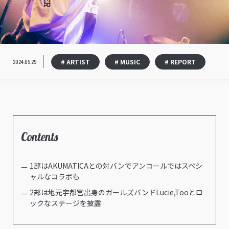
# ARTIST
# MUSIC
# REPORT
2024.05.29
Contents
1部はAKUMATICAとの対バンでアンコールではスペシ
ャルなコラボも
2部は地元宇都宮出身のガールズバンドLucie,Tooとロ
ックなステージを披露