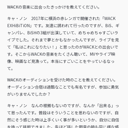
――WACKの音楽に出会ったきっかけを教えてください。
キャ・ノン 2017年に横浜の赤レンガで開催された「WACK
EXHiBiTiON」です。友達に誘われて行ったのですが、BiS、ギ
ャンパレ、BiSHの3組が出演していて、めちゃめちゃすごいラ
イブでした。それまで夢とかもなかったんですが、ライブを見
て「私はこれになりたい！」と思ったのがWACKとの出会いで
す。そこからWACKの音楽をたくさん聴いて、MVやライブ映
像、映画など見漁って。本当にすごいことをやっているなっ
て。
――WACKのオーディションを受けた時のことを教えてください。
オーディション合宿は過酷なことでも有名ですが、参加に勇気
がいりませんでしたか？
キャ・ノン なんの根拠もないのですが、なんか「出来る」っ
て思ったんです。普段はそういうことを思わないのですが、自
然にそう感じた時は上手くいく事が多いというか、自分に自信
を持って挑戦できました。先ほど話した野音の時も同じ様な感