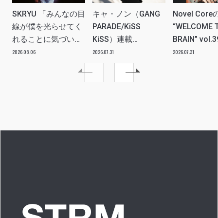
SKRYU 「みんなの目
キャ・ノン（GANG
Novel Core
線が僕を光らせてく
PARADE/KiSS
“WELCOME 
れることに気づい
KiSS）連載
BRAIN” vol.
た」 INTERVIEW
vol.112「特別企画
分たちの世
2026.08.06
2026.07.31
2026.07.31
メンバーともっとは
ツ、カルチ
なSO LONG!!ーチャ
を、みんな
ンベイビー編ー」ア
し出す必要
イドルリアル備忘録