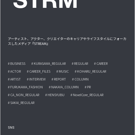
アーティスト、アクター、クリエイターのキャリアやライフスタイルにフォーカ
スしたメディア『STREAM』
# BUSINESS
# KURASAWA_REGULAR
# REGULAR
# CAREER
# ACTOR
# CAREER_FILES
# MUSIC
# KOHARU_REGULAR
# ARTIST
# INTERVIEW
# REPORT
# COLUMN
# FURUKAWA_FASHION
# NAKAYA_COLUMN
# PR
# CA_NON_REGULAR
# HENSYUBU
# NovelCore_REGULAR
# SAKAI_REGULAR
SNS