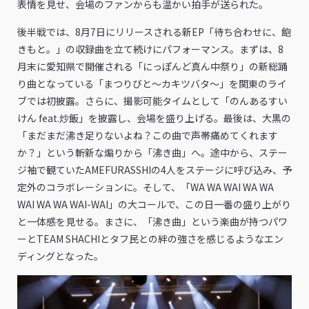
表情を見せ、会場のファンからも温かい拍手が送られた。
後半戦では、8月7日にリリースされる新EP「待ち合わせに、飽
きもと。」の収録曲を立て続けにパフォーマンス。まずは、8
月末に愛知県で開催される「にっぽんど真ん中祭り」の新総踊
り曲となっている「まつりびと～カキツバタ～」を関東のライ
ブでは初披露。さらに、撮影可能タイムとして「のんあるすい
けん feat.炒飯」を披露し、会場を盛り上げる。最後は、大黒の
「まだまだ沸き足りないよね？この曲で声帯痛めてくれます
か？」という斬新な煽りから「沸き曲」へ。途中から、ステー
ジ袖で観ていたAMEFURASSHIの4人をステージに呼び込み、予
定外のコラボレーションに。そして、「WA WA WAI WA WA
WAI WA WA WAI-WAI」の大コールで、この日一番の盛り上がり
と一体感を見せる。まさに、「沸き曲」という楽曲が持つパワ
ーとTEAM SHACHIとタフ民との絆の強さを感じるようなエン
ディングとなった。