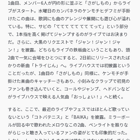
1曲目、メンバー6人が円の形に並ぶと「さがしもの」からライ
ブがスタート。水曜日のカンパネラのケンモチヒデフミが手掛
けたこの曲は、歌詞にも曲のアレンジや展開にも遊び心が溢れ
ている。特に、サビの「ててて てて てて てって」という部分
で、1本指を高く掲げてジャンプするのがライブではお決まり
だ。さらに、大黒のリクエストで「ジャン！ジャン！ジャ
ン！」を披露。どちらもライブの鉄板曲ということもあり、頭
2曲で一気に会場をひとつにすると、2日前にリリースされたば
かりの新曲「トライじん」へ。ライブハウスでは初披露という
ことだったが、1曲目の「さがしもの」同様に、ケンモチが手
掛けた楽曲のキャッチーさもあり、小刻みなクラップで初見の
ファンも巻き込んでいくと、コールやジャンプ、ヘドバンなど
がライブハウスで映える人気曲「おっしょい！」へと続く。
すると、ここで、最近のライブやフェスではほとんど歌ってい
ないという「コトバテニス」と「BAIKA」を披露。ミラーボー
ルが回る中で歌われたメロウなこの2曲、ペンライトを振りな
がらじっと聴き入っているファンの姿がとても印象的だった。