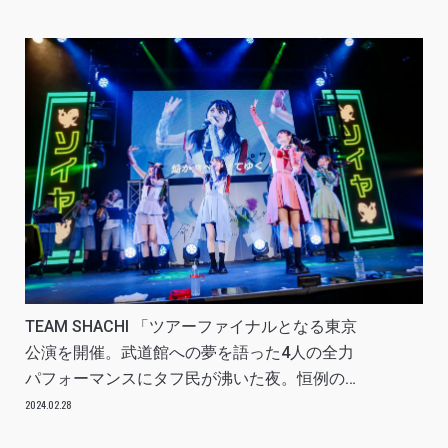
TEAM SHACHI 「ツアーファイナルとなる東京
公演を開催。武道館への夢を語った4人の全力
パフォーマンスにタフ民が沸いた夜。恒例の夏
ライブ、来年1月開催ライブのサプライズ発表
2024.02.28
も！