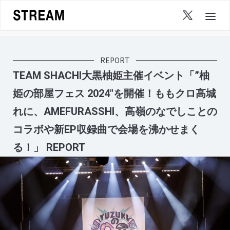
Skip
to
content
REPORT
TEAM SHACHI大黒柚姫主催イベント「”柚
姫の部屋フェス 2024″を開催！ももクロ高城
れに、AMEFURASSHI、高嶺のなでしことの
コラボや新EP収録曲で会場を沸かせまく
る！」 REPORT