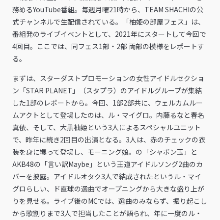
務めるYouTube番組。毎週月曜21時から、TEAM SHACHIの公
式チャンネルで生配信されている。「柚姫の部屋フェス」は、
番組発のライブイベントとして、2021年にスタートして今回で
4回目。ここでは、同フェス1部・2部 両部の模様をレポートす
る。
まずは、スターダストプロモーションの女性アイドルセクショ
ン「STAR PLANET」（スタプラ）のアイドルグループが集結
した1部のレポートから。今回、1部2部共に、ウェルカムルー
ムアクトとして登場したのは、ル・マイグロ。内藤るなと春名
真依、そして、大黒柚姫という3人によるスペシャルユニット
で、昨年に続き2回目の出演となる。3人は、赤のチェックの衣
装を身に纏って登場し、モーニング娘。の「シャボン玉」と
AKB48の「言い訳Maybe」という王道アイドルソング2曲のカ
バーを披露。アイドルオタク3人で結成されたというル・マイ
グロらしい、ド直球の選曲でオープニングから大きな盛り上が
りを見せる。ライブ後のMCでは、選曲のみならず、振り起こし
から歌割りまで3人で担当したことが語られ、年に一度のル・