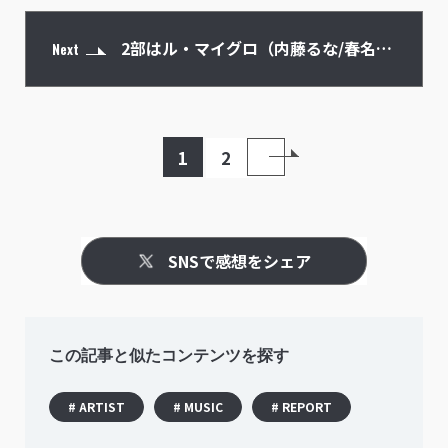
2部はル・マイグロ（内藤るな/春名真
Next
依/大黒柚姫）、TEAM SHACHI、高嶺
1
2
のなでしこと続き、高城れにがトリを
SNSで感想をシェア
飾る
この記事と似たコンテンツを探す
# ARTIST
# MUSIC
# REPORT