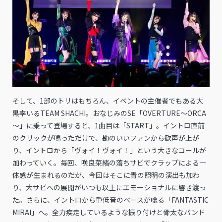
そして、1部のトリはもちろん、イベントの主催者でもある大
黒率いるTEAM SHACHI。おなじみのSE「OVERTURE～ORCA
～」に乗って登場すると、1曲目は「START」。イントロ直前
のクリックが鳴っただけで、勘のいいファンから歓声が上が
り、イントロから「ヴォイ！ヴォイ！」という大きなコールが
加わっていく。毎回、咲良菜緒の落ちサビでクラップによる一
体感が生まれるのだが、今回はそこに青の照明の演出も加わ
り、大サビへの展開がいつも以上にエモーショナルに響き渡っ
た。さらに、イントロから重低音のベースが唸る「FANTASTIC
MIRAI」へ。全力疾走しているような振り付けと骨太なバンド