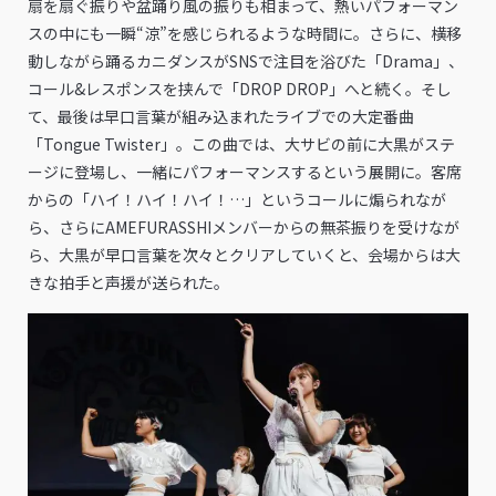
扇を扇ぐ振りや盆踊り風の振りも相まって、熱いパフォーマン
スの中にも一瞬“涼”を感じられるような時間に。さらに、横移
動しながら踊るカニダンスがSNSで注目を浴びた「Drama」、
コール&レスポンスを挟んで「DROP DROP」へと続く。そし
て、最後は早口言葉が組み込まれたライブでの大定番曲
「Tongue Twister」。この曲では、大サビの前に大黒がステ
ージに登場し、一緒にパフォーマンスするという展開に。客席
からの「ハイ！ハイ！ハイ！…」というコールに煽られなが
ら、さらにAMEFURASSHIメンバーからの無茶振りを受けなが
ら、大黒が早口言葉を次々とクリアしていくと、会場からは大
きな拍手と声援が送られた。