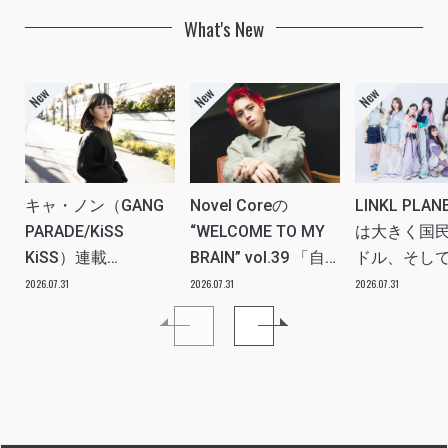
What's New
キャ・ノン（GANG
Novel Coreの
LINKL PLA
PARADE/KiSS
“WELCOME TO MY
は大きく国
KiSS）連載
BRAIN” vol.39 「自
ドル、そし
vol.112「特別企画
分たちの世代のルー
ツアー。い
2026.07.31
2026.07.31
2026.07.31
メンバーともっとは
ツ、カルチャーなど
本当にプラ
なSO LONG!!ーチャ
を、みんなで強く押
世界を繋ぐ
ンベイビー編ー」ア
し出す必要がある」
きるアイド
イドルリアル備忘録
プに」INTER