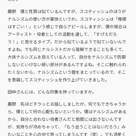
廣野 僕と性質は似ているんですが、スコティッシュのほうが
ナルシズムの使い方が豪快というか。スコティッシュは「俺様
はすごい！」という感じで自らアピールしますが、僕の場合は
アーティスト・役者としての活動を通して、「すげえだろ
う！」と見せるタイプ。だから似ているようで似ていないんで
すよね。でも同じナルシストだから理解できることも多くて、
大体ナルシズムを抱えている人って、自分をナルシズムで防御
しないといけない弱い部分があるんですよね。そこに触れられ
たくないから、ナルシズムという鎧をまとっているので、そこ
を意識してスコティッシュを作り上げていきました。
――田中さんには、どんな印象を持っていますか。
廣野 先ほどチラッとお話ししましたが、何でもできちゃうか
ら、僕として何の心配もないというか。僕はナルシズムがある
から、自分と合わない役者さんだと態度には出さないんです
が、気持ちが冷めちゃって、「もう会うことはないだろう」み
たいなことを心の中で思ってしまうんです（笑）。でも涼星く