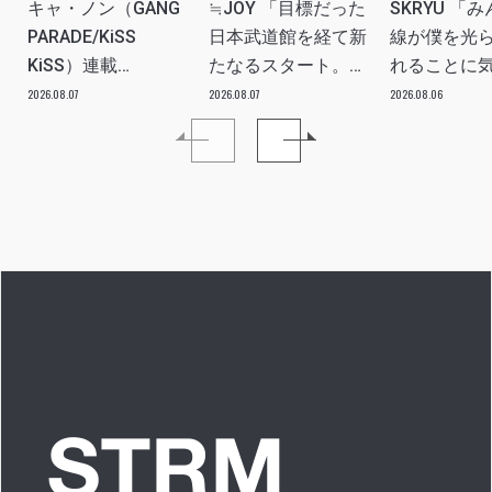
キャ・ノン（GANG
≒JOY 「目標だった
SKRYU 「
PARADE/KiSS
日本武道館を経て新
線が僕を光
KiSS）連載
たなるスタート。
れることに
vol.113「読者からの
≒JOYにしかない魅
た」 INTERV
2026.08.07
2026.08.07
2026.08.06
質問”のんちゃんはラ
力を磨いていきた
イブ中に遊び人から
い。」INTERVIEW
愛を感じる時はどん
な時ですか？”への回
答です」アイドルリ
アル備忘録