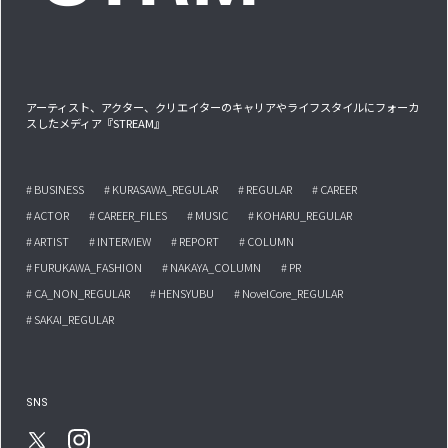
アーティスト、アクター、クリエイターのキャリアやライフスタイルにフォーカ
スしたメディア『STREAM』
# BUSINESS
# KURASAWA_REGULAR
# REGULAR
# CAREER
# ACTOR
# CAREER_FILES
# MUSIC
# KOHARU_REGULAR
# ARTIST
# INTERVIEW
# REPORT
# COLUMN
# FURUKAWA_FASHION
# NAKAYA_COLUMN
# PR
# CA_NON_REGULAR
# HENSYUBU
# NovelCore_REGULAR
# SAKAI_REGULAR
SNS