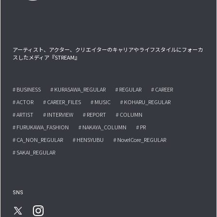
アーティスト、アクター、クリエイターのキャリアやライフスタイルにフォーカ
スしたメディア『STREAM』
# BUSINESS
# KURASAWA_REGULAR
# REGULAR
# CAREER
# ACTOR
# CAREER_FILES
# MUSIC
# KOHARU_REGULAR
# ARTIST
# INTERVIEW
# REPORT
# COLUMN
# FURUKAWA_FASHION
# NAKAYA_COLUMN
# PR
# CA_NON_REGULAR
# HENSYUBU
# NovelCore_REGULAR
# SAKAI_REGULAR
SNS