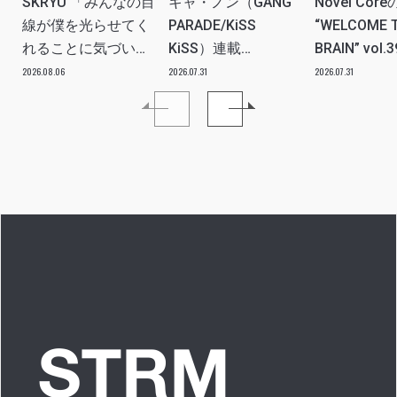
SKRYU 「みんなの目
キャ・ノン（GANG
Novel Core
線が僕を光らせてく
PARADE/KiSS
“WELCOME 
れることに気づい
KiSS）連載
BRAIN” vol.
た」 INTERVIEW
vol.112「特別企画
分たちの世
2026.08.06
2026.07.31
2026.07.31
メンバーともっとは
ツ、カルチ
なSO LONG!!ーチャ
を、みんな
ンベイビー編ー」ア
し出す必要
イドルリアル備忘録