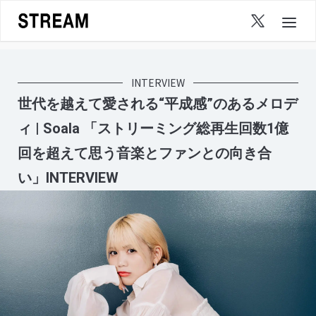
Skip
to
content
INTERVIEW
世代を越えて愛される“平成感”のあるメロデ
ィ | Soala 「ストリーミング総再生回数1億
回を超えて思う音楽とファンとの向き合
い」INTERVIEW